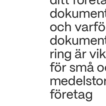
ditt föret
dokument
och varfö
dokumen
ring är vik
för små 
medelsto
företag