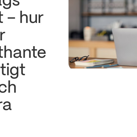
ags
 – hur
r
thante
tigt
och
ra