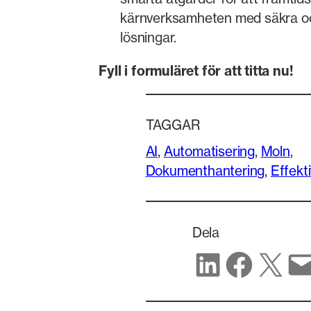
kärnverksamheten med säkra o
lösningar.
Fyll i formuläret för att titta nu!
TAGGAR
AI
, 
Automatisering
, 
Moln
, 
Dokumenthantering
, 
Effekti
Dela
Dela på LinkedIn
Dela på Facebook
Dela på X
Dela via e-post