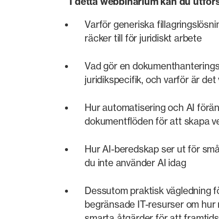
I detta webbinarium kan du utfor
Varför generiska fillagringslösni
räcker till för juridiskt arbete
Vad gör en dokumenthanterings
juridikspecifik, och varför är det 
Hur automatisering och AI förä
dokumentflöden för att skapa ver
Hur AI-beredskap ser ut för sm
du inte använder AI idag
Dessutom praktisk vägledning f
begränsade IT-resurser om hur 
smarta åtgärder för att framtid