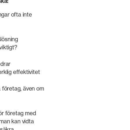
ska:
ngar ofta inte
lösning
viktigt?
ndrar
klig effektivitet
å företag, även om
ör företag med
man kan vidta
ssäkra