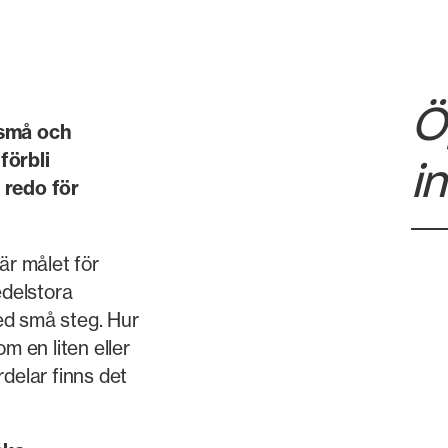
Ö
 små och
förbli
i
 redo för
är målet för
delstora
ed små steg. Hur
m en liten eller
delar finns det