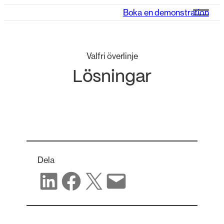
Boka en demonstration
Valfri överlinje
Lösningar
Dela
Dela på LinkedIn
Dela på Facebook
Dela på X
Dela via e-post