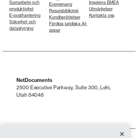
Samarbete och
Inspirera EMEA
Evenemang
produktivitet
Utmärkelser
Resursbibliotek
E-posthantering
Kontakta oss
Kundberättelser
Säkerhet och
Färdiga juridiska AI-
datastyrning
appar
NetDocuments
2500 Executive Parkway, Suite 300, Lehi,
Utah 84048
LinkedIn
X