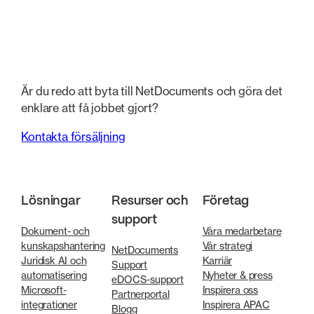
Är du redo att byta till NetDocuments och göra det
enklare att få jobbet gjort?
Kontakta försäljning
Lösningar
Resurser och
Företag
support
Dokument- och
Våra medarbetare
kunskapshantering
Vår strategi
NetDocuments
Juridisk AI och
Karriär
Support
automatisering
Nyheter & press
eDOCS-support
Microsoft-
Inspirera oss
Partnerportal
integrationer
Inspirera APAC
Blogg