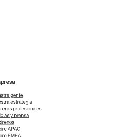
presa
stra gente
stra estrategia
reras profesionales
icias y prensa
pírenos
pire APAC
pire EMEA