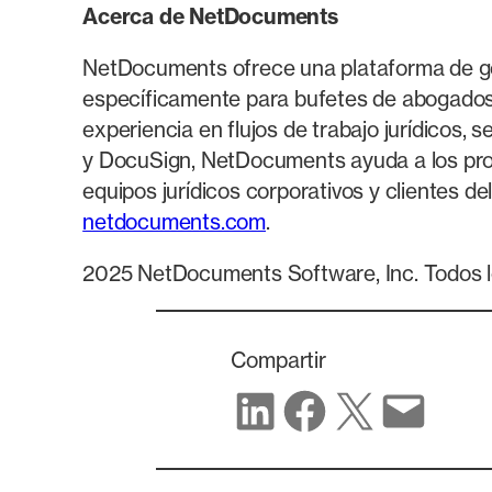
Acerca de NetDocuments
NetDocuments ofrece una plataforma de gest
específicamente para bufetes de abogados
experiencia en flujos de trabajo jurídicos
y DocuSign, NetDocuments ayuda a los profe
equipos jurídicos corporativos y clientes
netdocuments.com
.
2025 NetDocuments Software, Inc. Todos l
Compartir
Compartir en LinkedIn
Compartir en Facebook
Compartir en X
Compartir por corr