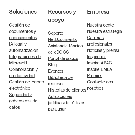
Soluciones
Recursos y
Empresa
apoyo
Gestión de
Nuestra gente
documentos y
Nuestra estrategia
Soporte
conocimientos
Carreras
NetDocuments
IA legal y
profesionales
Asistencia técnica
automatización
Noticias y prensa
de eDOCS
Integraciones de
Inspírenos
Portal de socios
Microsoft
Inspire APAC
Blog
Colaboración y
Inspire EMEA
Eventos
productividad
Premios
Biblioteca de
Gestión del correo
Contacte con
recursos
electrónico
nosotros
Historias de clientes
Seguridad y
Aplicaciones
gobernanza de
jurídicas de IA listas
datos
para usar