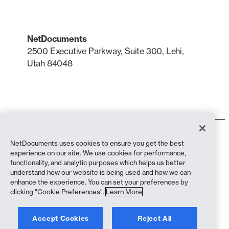
NetDocuments
2500 Executive Parkway, Suite 300, Lehi,
Utah 84048
LinkedIn
X
Condiciones de uso
NetDocuments uses cookies to ensure you get the best
Política de privacidad
experience on our site. We use cookies for performance,
Política de privacidad (residentes en California)
functionality, and analytic purposes which helps us better
Declaración contra la esclavitud
understand how our website is being used and how we can
Política de cookies
enhance the experience. You can set your preferences by
Cumplimiento
clicking "Cookie Preferences".
Learn More
Copyright © 2026 NetDocuments Software, Inc. Todos los derechos
Accept Cookies
Reject All
reservados.