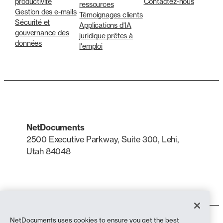
productivité
Contactez-nous
ressources
Gestion des e-mails
Témoignages clients
Sécurité et
Applications d'IA
gouvernance des
juridique prêtes à
données
l'emploi
NetDocuments
2500 Executive Parkway, Suite 300, Lehi,
Utah 84048
LinkedIn
X
NetDocuments uses cookies to ensure you get the best