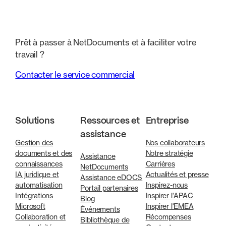
Prêt à passer à NetDocuments et à faciliter votre
travail ?
Contacter le service commercial
Solutions
Ressources et
Entreprise
assistance
Gestion des
Nos collaborateurs
documents et des
Notre stratégie
Assistance
connaissances
Carrières
NetDocuments
IA juridique et
Actualités et presse
Assistance eDOCS
automatisation
Inspirez-nous
Portail partenaires
Intégrations
Inspirer l'APAC
Blog
Microsoft
Inspirer l'EMEA
Événements
Collaboration et
Récompenses
Bibliothèque de