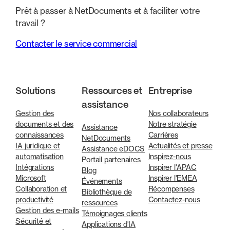
Prêt à passer à NetDocuments et à faciliter votre
travail ?
Contacter le service commercial
Solutions
Ressources et
Entreprise
assistance
Gestion des
Nos collaborateurs
documents et des
Notre stratégie
Assistance
connaissances
Carrières
NetDocuments
IA juridique et
Actualités et presse
Assistance eDOCS
automatisation
Inspirez-nous
Portail partenaires
Intégrations
Inspirer l'APAC
Blog
Microsoft
Inspirer l'EMEA
Événements
Collaboration et
Récompenses
Bibliothèque de
productivité
Contactez-nous
ressources
Gestion des e-mails
Témoignages clients
Sécurité et
Applications d'IA