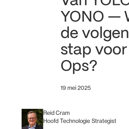
Van YOLO
YONO — W
de volge
stap voor
Ops?
19 mei 2025
Reid Cram
Hoofd Technologie Strategist