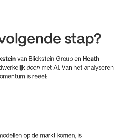
e volgende stap?
kstein
van Blickstein Group en
Heath
dwerkelijk
doen
met AI. Van het analyseren
momentum is reëel:
modellen op de markt komen, is