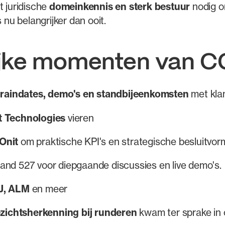
t juridische
domeinkennis en sterk bestuur
nodig o
s nu belangrijker dan ooit.
ijke momenten van C
Braindates, demo's en standbijeenkomsten
met kla
 Technologies
vieren
Onit
om praktische KPI's en strategische besluitvo
stand 527 voor diepgaande discussies en live demo's.
J, ALM
en meer
zichtsherkenning bij runderen
kwam ter sprake in 