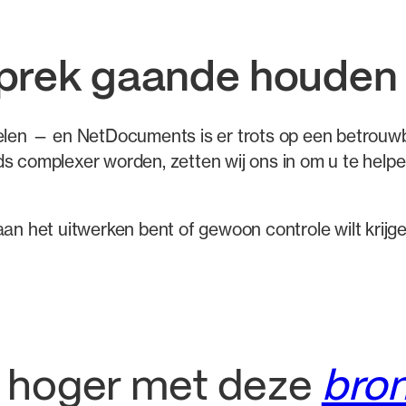
sprek gaande houde
kelen — en NetDocuments is er trots op een betrouwb
s complexer worden, zetten wij ons in om u te helpen
 aan het uitwerken bent of gewoon controle wilt kri
u hoger met deze
bro