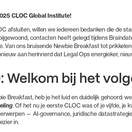
025 CLOC Global Institute
!
C afsluiten, willen we iedereen bedanken die de s
ijgewoond, contacten heeft gelegd tijdens Braindat
e. Van ons bruisende Newbie Breakfast tot prikkelend
euw aan herinnerd dat Legal Ops energieker, nieuws
 Welkom bij het vol
ie Breakfast, heb je het luid en duidelijk gehoord: w
eling
. Of het nu je eerste CLOC was of je vijfde, je
nderwerpen — AI-governance, juridische datastrategie,
zier in.