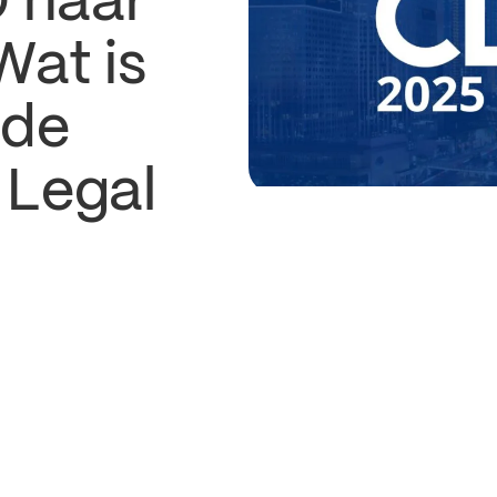
 naar
at is
nde
 Legal