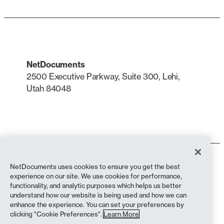
NetDocuments
2500 Executive Parkway, Suite 300, Lehi,
Utah 84048
LinkedIn
X
Gebruiksvoorwaarden
NetDocuments uses cookies to ensure you get the best
Privacybeleid
experience on our site. We use cookies for performance,
Privacybeleid (inwoners van Californië)
functionality, and analytic purposes which helps us better
Verklaring tegen slavernij
understand how our website is being used and how we can
Cookiebeleid
enhance the experience. You can set your preferences by
Naleving
clicking "Cookie Preferences".
Learn More