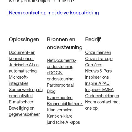
werk gemakkelijker te maken?
Neem contact op met de verkoopafdeling
Oplossingen
Bronnen en
Bedrijf
ondersteuning
Document- en
Onze mensen
kennisbeheer
Onze strategie
NetDocuments-
Juridische AI en
Carrières
ondersteuning
automatisering
Nieuws & Pers
eDOCS-
Microsoft-
Inspireer ons
ondersteuning
integraties
Inspire APAC
Partnerportaal
Samenwerking en
Inspireer EMEA
Blog
productiviteit
Onderscheidingen
Evenementen
E-mailbeheer
Neem contact met
Bronnenbibliotheek
Beveiliging en
ons op
Klantverhalen
gegevensbeheer
Kant-en-klare
juridische AI-apps