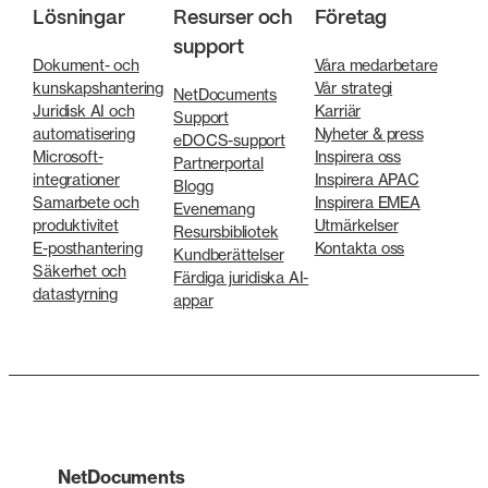
Lösningar
Resurser och
Företag
support
Dokument- och
Våra medarbetare
kunskapshantering
Vår strategi
NetDocuments
Juridisk AI och
Karriär
Support
automatisering
Nyheter & press
eDOCS-support
Microsoft-
Inspirera oss
Partnerportal
integrationer
Inspirera APAC
Blogg
Samarbete och
Inspirera EMEA
Evenemang
produktivitet
Utmärkelser
Resursbibliotek
E-posthantering
Kontakta oss
Kundberättelser
Säkerhet och
Färdiga juridiska AI-
datastyrning
appar
NetDocuments