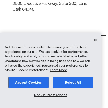
2500 Executive Parkway, Suite 300, Lehi,
Utah 84048
LinkedIn
X
Användarvillkor
NetDocuments uses cookies to ensure you get the best
Integritetspolicy
experience on our site. We use cookies for performance,
Sekretesspolicy (bosatta i Kalifornien)
functionality, and analytic purposes which helps us better
Uttalande mot slaveri
understand how our website is being used and how we can
Cookiepolicy
enhance the experience. You can set your preferences by
Efterlevnad
clicking "Cookie Preferences".
Learn More
Copyright © 2026 NetDocuments Software, Inc. Alla rättigheter
Accept Cookies
Reject All
förbehållna.
Cookie Preferences