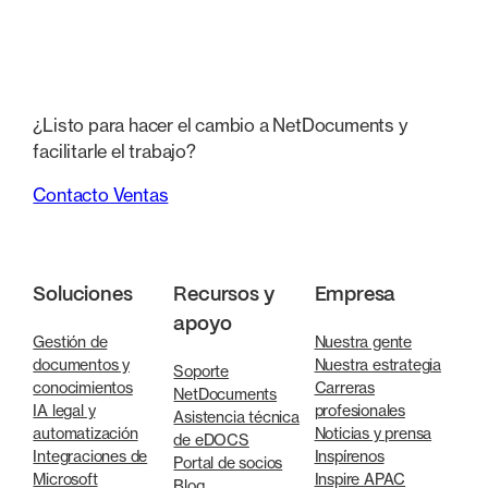
¿Listo para hacer el cambio a NetDocuments y
facilitarle el trabajo?
Contacto Ventas
Soluciones
Recursos y
Empresa
apoyo
Gestión de
Nuestra gente
documentos y
Nuestra estrategia
Soporte
conocimientos
Carreras
NetDocuments
IA legal y
profesionales
Asistencia técnica
automatización
Noticias y prensa
de eDOCS
Integraciones de
Inspírenos
Portal de socios
Microsoft
Inspire APAC
Blog