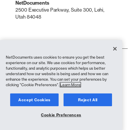
NetDocuments
2500 Executive Parkway, Suite 300, Lehi,
Utah 84048
LinkedIn
X
NetDocuments uses cookies to ensure you get the best
Conditions d'utilisation
experience on our site. We use cookies for performance,
Politique de confidentialité
functionality, and analytic purposes which helps us better
Politique de confidentialité (résidents de Californie)
understand how our website is being used and how we can
Déclaration contre l'esclavage
enhance the experience. You can set your preferences by
Politique en matière de cookies
clicking "Cookie Preferences".
Learn More
Conformité
Accept Cookies
Reject All
Copyright © 2026 NetDocuments Software, Inc. Tous droits réservés.
Cookie Preferences