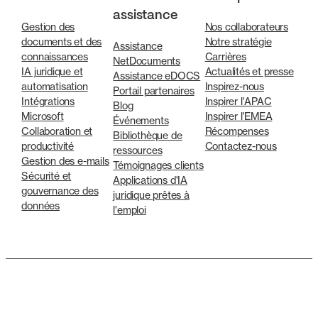
assistance
Gestion des
Nos collaborateurs
documents et des
Notre stratégie
Assistance
connaissances
Carrières
NetDocuments
IA juridique et
Actualités et presse
Assistance eDOCS
automatisation
Inspirez-nous
Portail partenaires
Intégrations
Inspirer l'APAC
Blog
Microsoft
Inspirer l'EMEA
Événements
Collaboration et
Récompenses
Bibliothèque de
productivité
Contactez-nous
ressources
Gestion des e-mails
Témoignages clients
Sécurité et
Applications d'IA
gouvernance des
juridique prêtes à
données
l'emploi