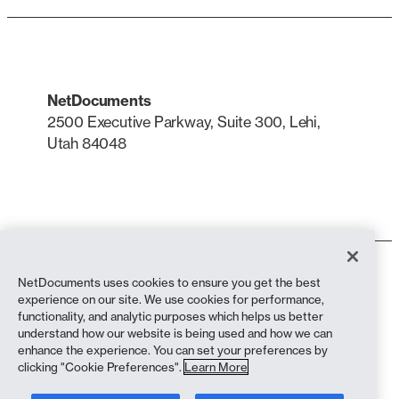
NetDocuments
2500 Executive Parkway, Suite 300, Lehi,
Utah 84048
LinkedIn
X
Condiciones de uso
NetDocuments uses cookies to ensure you get the best
Política de privacidad
experience on our site. We use cookies for performance,
Política de privacidad (residentes en California)
functionality, and analytic purposes which helps us better
Declaración contra la esclavitud
understand how our website is being used and how we can
Política de cookies
enhance the experience. You can set your preferences by
Cumplimiento
clicking "Cookie Preferences".
Learn More