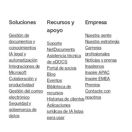
Soluciones
Recursos y
Empresa
apoyo
Gestión de
Nuestra gente
documentos y
Nuestra estrategia
Soporte
conocimientos
Carreras
NetDocuments
IA legal y
profesionales
Asistencia técnica
automatización
Noticias y prensa
de eDOCS
Integraciones de
Inspírenos
Portal de socios
Microsoft
Inspire APAC
Blog
Colaboración y
Inspire EMEA
Eventos
productividad
Premios
Biblioteca de
Gestión del correo
Contacte con
recursos
electrónico
nosotros
Historias de clientes
Seguridad y
Aplicaciones
gobernanza de
jurídicas de IA listas
datos
para usar