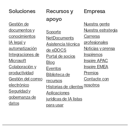
Soluciones
Recursos y
Empresa
apoyo
Gestión de
Nuestra gente
documentos y
Nuestra estrategia
Soporte
conocimientos
Carreras
NetDocuments
IA legal y
profesionales
Asistencia técnica
automatización
Noticias y prensa
de eDOCS
Integraciones de
Inspírenos
Portal de socios
Microsoft
Inspire APAC
Blog
Colaboración y
Inspire EMEA
Eventos
productividad
Premios
Biblioteca de
Gestión del correo
Contacte con
recursos
electrónico
nosotros
Historias de clientes
Seguridad y
Aplicaciones
gobernanza de
jurídicas de IA listas
datos
para usar