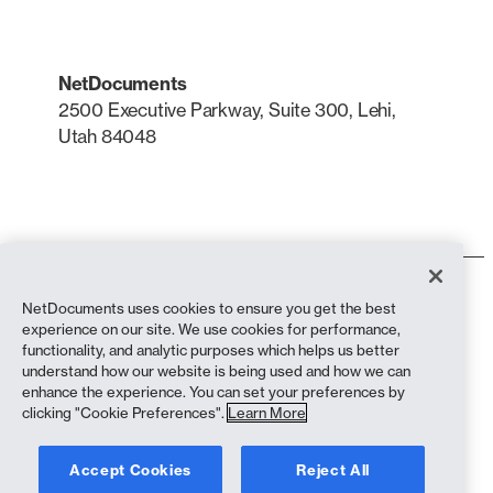
NetDocuments
2500 Executive Parkway, Suite 300, Lehi,
Utah 84048
LinkedIn
X
Condiciones de uso
NetDocuments uses cookies to ensure you get the best
Política de privacidad
experience on our site. We use cookies for performance,
Política de privacidad (residentes en California)
functionality, and analytic purposes which helps us better
Declaración contra la esclavitud
understand how our website is being used and how we can
Política de cookies
enhance the experience. You can set your preferences by
Cumplimiento
clicking "Cookie Preferences".
Learn More
Copyright © 2026 NetDocuments Software, Inc. Todos los derechos
Accept Cookies
Reject All
reservados.