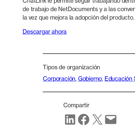
ChatLink le permite seguir trabajando dent
de trabajo de NetDocuments y a las conver
la vez que mejora la adopción del producto.
Descargar ahora
Tipos de organización
Corporación
, 
Gobierno
, 
Educación 
Compartir
Compartir en LinkedIn
Compartir en Facebook
Compartir en X
Compartir por corr