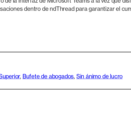
ro de la interfaz de Microsoft Teams a la vez que di
saciones dentro de ndThread para garantizar el cum
Superior
, 
Bufete de abogados
, 
Sin ánimo de lucro
eo electrónico