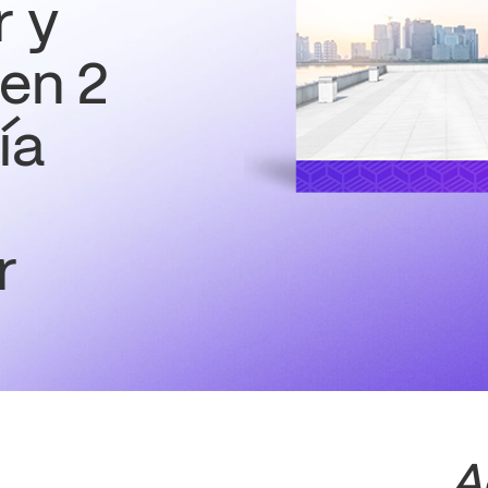
r y
 en 2
ía
r
A