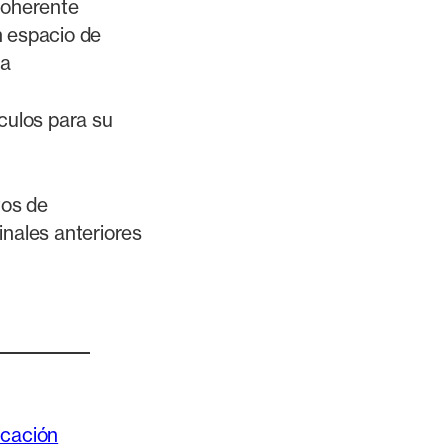
coherente
 espacio de
ia
culos para su
tos de
nales anteriores
cación