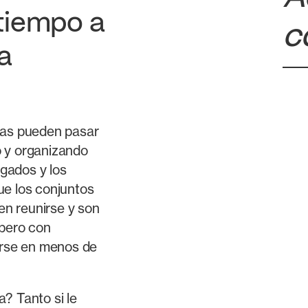
tiempo a
c
a
sas pueden pasar
o y organizando
gados y los
ue los conjuntos
n reunirse y son
 pero con
rse en menos de
? Tanto si le