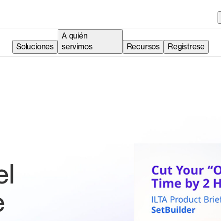
A quién
Soluciones
servimos
Recursos
Regístrese
el
e