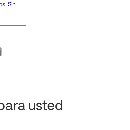
os
, 
Sin
para usted