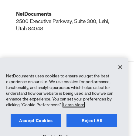
NetDocuments
2500 Executive Parkway, Suite 300, Lehi,
Utah 84048
LinkedIn
X
Condiciones de uso
NetDocuments uses cookies to ensure you get the best
Política de privacidad
experience on our site. We use cookies for performance,
Política de privacidad (residentes en California)
functionality, and analytic purposes which helps us better
Declaración contra la esclavitud
understand how our website is being used and how we can
Política de cookies
enhance the experience. You can set your preferences by
Cumplimiento
clicking "Cookie Preferences".
Learn More
Copyright © 2026 NetDocuments Software, Inc. Todos los derechos
Accept Cookies
Reject All
reservados.