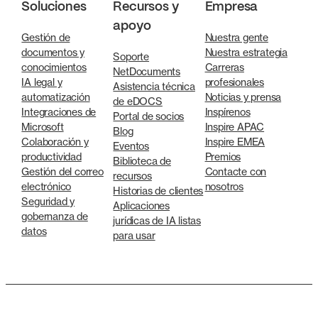
Soluciones
Recursos y
Empresa
apoyo
Gestión de
Nuestra gente
documentos y
Nuestra estrategia
Soporte
conocimientos
Carreras
NetDocuments
IA legal y
profesionales
Asistencia técnica
automatización
Noticias y prensa
de eDOCS
Integraciones de
Inspírenos
Portal de socios
Microsoft
Inspire APAC
Blog
Colaboración y
Inspire EMEA
Eventos
productividad
Premios
Biblioteca de
Gestión del correo
Contacte con
recursos
electrónico
nosotros
Historias de clientes
Seguridad y
Aplicaciones
gobernanza de
jurídicas de IA listas
datos
para usar