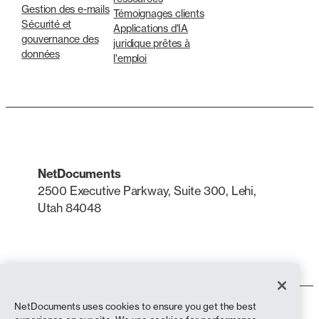
Gestion des e-mails
Témoignages clients
Sécurité et
Applications d'IA
gouvernance des
juridique prêtes à
données
l'emploi
NetDocuments
2500 Executive Parkway, Suite 300, Lehi,
Utah 84048
LinkedIn
X
NetDocuments uses cookies to ensure you get the best
Conditions d'utilisation