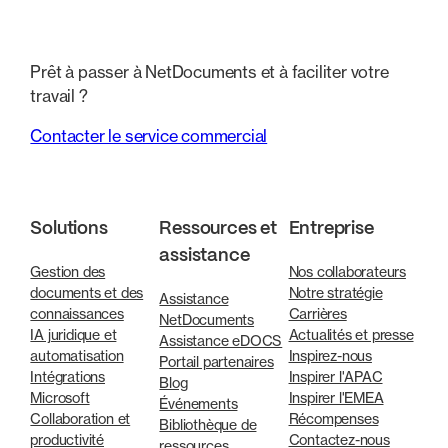
Prêt à passer à NetDocuments et à faciliter votre
travail ?
Contacter le service commercial
Solutions
Ressources et
Entreprise
assistance
Gestion des
Nos collaborateurs
documents et des
Notre stratégie
Assistance
connaissances
Carrières
NetDocuments
IA juridique et
Actualités et presse
Assistance eDOCS
automatisation
Inspirez-nous
Portail partenaires
Intégrations
Inspirer l'APAC
Blog
Microsoft
Inspirer l'EMEA
Événements
Collaboration et
Récompenses
Bibliothèque de
productivité
Contactez-nous
ressources