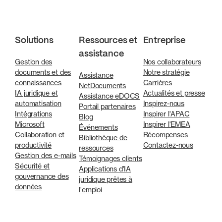
Solutions
Ressources et
Entreprise
assistance
Gestion des
Nos collaborateurs
documents et des
Notre stratégie
Assistance
connaissances
Carrières
NetDocuments
IA juridique et
Actualités et presse
Assistance eDOCS
automatisation
Inspirez-nous
Portail partenaires
Intégrations
Inspirer l'APAC
Blog
Microsoft
Inspirer l'EMEA
Événements
Collaboration et
Récompenses
Bibliothèque de
productivité
Contactez-nous
ressources
Gestion des e-mails
Témoignages clients
Sécurité et
Applications d'IA
gouvernance des
juridique prêtes à
données
l'emploi