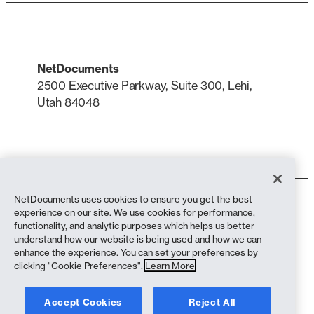
NetDocuments
2500 Executive Parkway, Suite 300, Lehi,
Utah 84048
LinkedIn
X
NetDocuments uses cookies to ensure you get the best
Conditions d'utilisation
experience on our site. We use cookies for performance,
Politique de confidentialité
functionality, and analytic purposes which helps us better
Politique de confidentialité (résidents de Californie)
understand how our website is being used and how we can
Déclaration contre l'esclavage
enhance the experience. You can set your preferences by
Politique en matière de cookies
clicking "Cookie Preferences".
Learn More
Conformité
Accept Cookies
Reject All
Copyright © 2026 NetDocuments Software, Inc. Tous droits réservés.