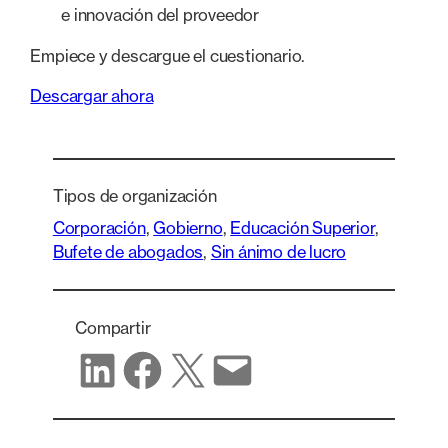
e innovación del proveedor
Empiece y descargue el cuestionario.
Descargar ahora
Tipos de organización
Corporación
, 
Gobierno
, 
Educación Superior
, 
Bufete de abogados
, 
Sin ánimo de lucro
Compartir
Compartir en LinkedIn
Compartir en Facebook
Compartir en X
Compartir por correo electrónico