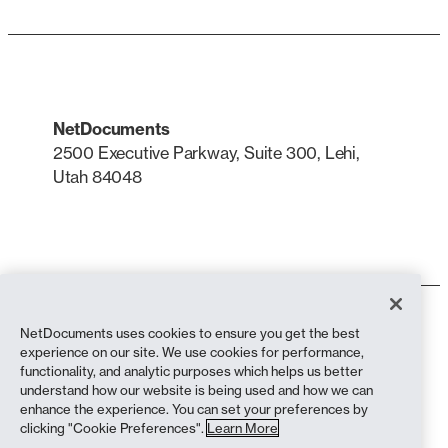
NetDocuments
2500 Executive Parkway, Suite 300, Lehi,
Utah 84048
LinkedIn
X
Condiciones de uso
NetDocuments uses cookies to ensure you get the best
Política de privacidad
experience on our site. We use cookies for performance,
Política de privacidad (residentes en California)
functionality, and analytic purposes which helps us better
Declaración contra la esclavitud
understand how our website is being used and how we can
Política de cookies
enhance the experience. You can set your preferences by
Cumplimiento
clicking "Cookie Preferences".
Learn More