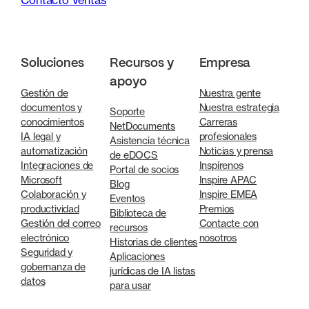
Soluciones
Recursos y
Empresa
apoyo
Gestión de
Nuestra gente
documentos y
Nuestra estrategia
Soporte
conocimientos
Carreras
NetDocuments
IA legal y
profesionales
Asistencia técnica
automatización
Noticias y prensa
de eDOCS
Integraciones de
Inspírenos
Portal de socios
Microsoft
Inspire APAC
Blog
Colaboración y
Inspire EMEA
Eventos
productividad
Premios
Biblioteca de
Gestión del correo
Contacte con
recursos
electrónico
nosotros
Historias de clientes
Seguridad y
Aplicaciones
gobernanza de
jurídicas de IA listas
datos
para usar