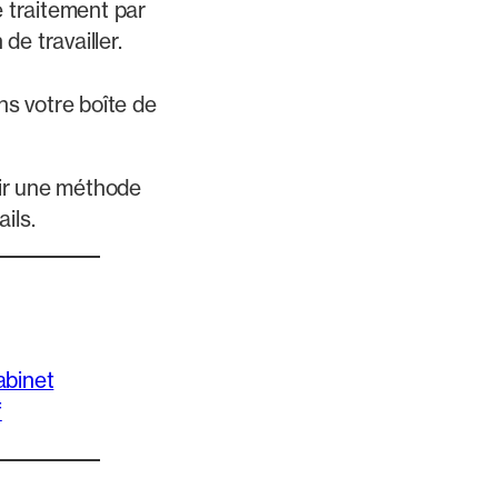
 traitement par
de travailler.
ns votre boîte de
ir une méthode
ils.
binet
f