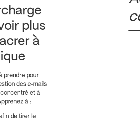
rcharge
c
voir plus
acrer à
dique
à prendre pour
estion des e-mails
, concentré et à
Apprenez à :
fin de tirer le