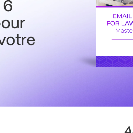
 6
pour
votre
A