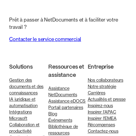
Prêt à passer à NetDocuments et à faciliter votre
travail ?
Contacter le service commercial
Solutions
Ressources et
Entreprise
assistance
Gestion des
Nos collaborateurs
documents et des
Notre stratégie
Assistance
connaissances
Carrières
NetDocuments
IA juridique et
Actualités et presse
Assistance eDOCS
automatisation
Inspirez-nous
Portail partenaires
Intégrations
Inspirer l'APAC
Blog
Microsoft
Inspirer l'EMEA
Événements
Collaboration et
Récompenses
Bibliothèque de
productivité
Contactez-nous
ressources