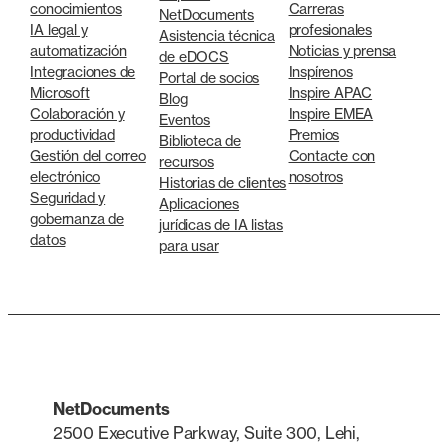
conocimientos
Carreras
NetDocuments
IA legal y
profesionales
Asistencia técnica
automatización
Noticias y prensa
de eDOCS
Integraciones de
Inspírenos
Portal de socios
Microsoft
Inspire APAC
Blog
Colaboración y
Inspire EMEA
Eventos
productividad
Premios
Biblioteca de
Gestión del correo
Contacte con
recursos
electrónico
nosotros
Historias de clientes
Seguridad y
Aplicaciones
gobernanza de
jurídicas de IA listas
datos
para usar
NetDocuments
2500 Executive Parkway, Suite 300, Lehi,