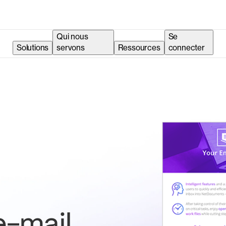
Qui nous
Se
Solutions
servons
Ressources
connecter
'e-mail