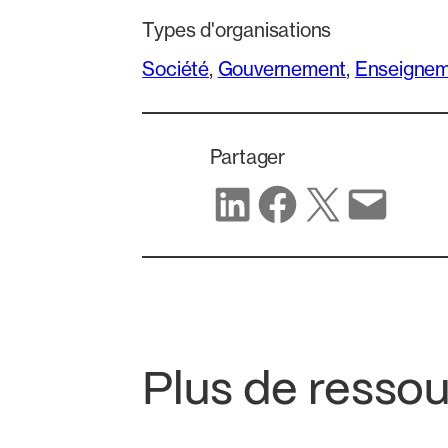
Types d'organisations
Société
, 
Gouvernement
, 
Enseignem
Partager
Partager sur LinkedIn
Partager sur Facebook
Partager sur X
Partager par e-mail
Plus de resso