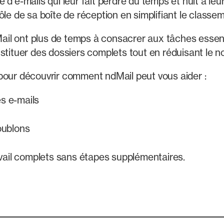
'e-mails qui leur fait perdre du temps et nuit à leur 
le de sa boîte de réception en simplifiant le classem
dMail ont plus de temps à consacrer aux tâches essen
stituer des dossiers complets tout en réduisant le no
pour découvrir comment ndMail peut vous aider :
es e-mails
doublons
vail complets sans étapes supplémentaires.