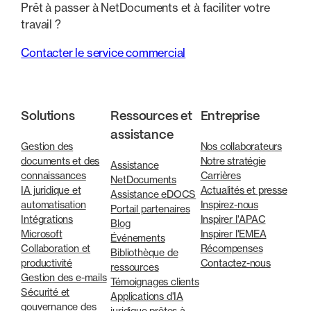
Prêt à passer à NetDocuments et à faciliter votre
travail ?
Contacter le service commercial
Solutions
Ressources et
Entreprise
assistance
Gestion des
Nos collaborateurs
documents et des
Notre stratégie
Assistance
connaissances
Carrières
NetDocuments
IA juridique et
Actualités et presse
Assistance eDOCS
automatisation
Inspirez-nous
Portail partenaires
Intégrations
Inspirer l'APAC
Blog
Microsoft
Inspirer l'EMEA
Événements
Collaboration et
Récompenses
Bibliothèque de
productivité
Contactez-nous
ressources
Gestion des e-mails
Témoignages clients
Sécurité et
Applications d'IA
gouvernance des
juridique prêtes à