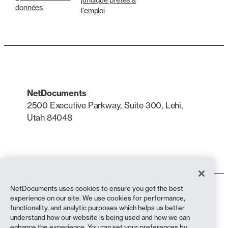
données
l'emploi
NetDocuments
2500 Executive Parkway, Suite 300, Lehi,
Utah 84048
LinkedIn
X
NetDocuments uses cookies to ensure you get the best
Conditions d'utilisation
experience on our site. We use cookies for performance,
Politique de confidentialité
functionality, and analytic purposes which helps us better
Politique de confidentialité (résidents de Californie)
understand how our website is being used and how we can
Déclaration contre l'esclavage
enhance the experience. You can set your preferences by