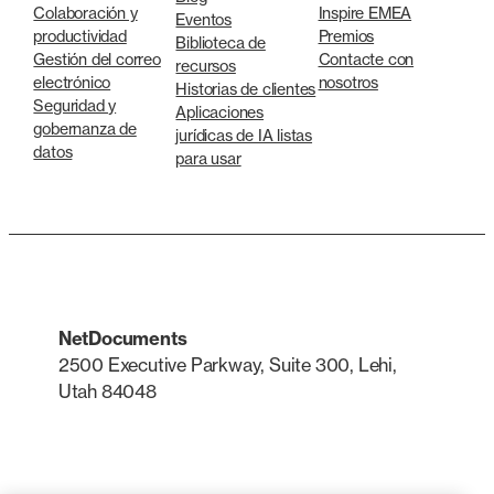
Colaboración y
Inspire EMEA
Eventos
productividad
Premios
Biblioteca de
Gestión del correo
Contacte con
recursos
electrónico
nosotros
Historias de clientes
Seguridad y
Aplicaciones
gobernanza de
jurídicas de IA listas
datos
para usar
NetDocuments
2500 Executive Parkway, Suite 300, Lehi,
Utah 84048
LinkedIn
X