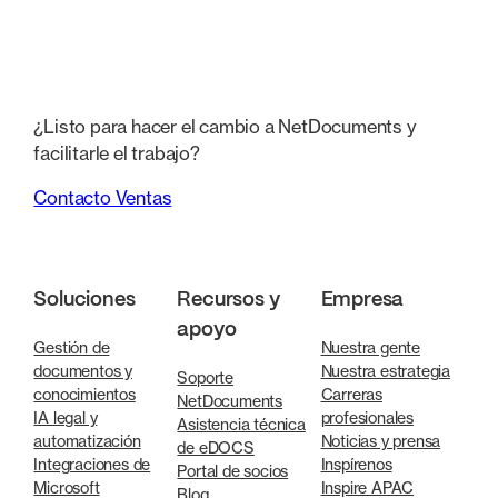
¿Listo para hacer el cambio a NetDocuments y
facilitarle el trabajo?
Contacto Ventas
Soluciones
Recursos y
Empresa
apoyo
Gestión de
Nuestra gente
documentos y
Nuestra estrategia
Soporte
conocimientos
Carreras
NetDocuments
IA legal y
profesionales
Asistencia técnica
automatización
Noticias y prensa
de eDOCS
Integraciones de
Inspírenos
Portal de socios
Microsoft
Inspire APAC
Blog