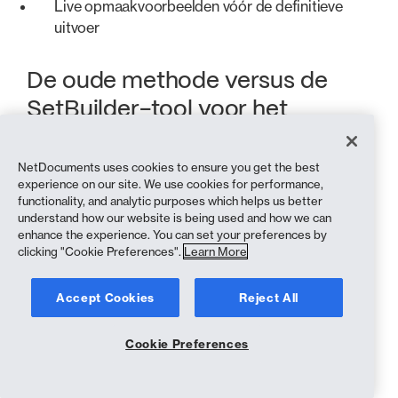
Live opmaakvoorbeelden vóór de definitieve
uitvoer
De oude methode versus de
SetBuilder-tool voor het
bundelen van documenten
NetDocuments uses cookies to ensure you get the best
experience on our site. We use cookies for performance,
Met
functionality, and analytic purposes which helps us better
NetDocuments
De oude manier
understand how our website is being used and how we can
Document
enhance the experience. You can set your preferences by
Bundling
clicking "Cookie Preferences".
Learn More
Documenten
Documenten
Accept Cookies
Reject All
vanuit het DMS
rechtstreeks
naar een map op
vanuit
Cookie Preferences
de desktop
NetDocuments
exporteren
koppelen