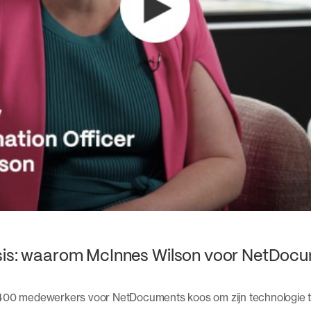
asis: waarom McInnes Wilson voor NetDoc
 400 medewerkers voor NetDocuments koos om zijn technologie 