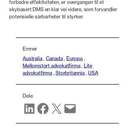
forbedre effektiviteten, er overgangen til et
skybasert DMS en klar vei videre, som forvandler
potensielle sårbarheter til styrker.
Emner
Australia
,
Canada
,
Europa
,
Mellomstort advokatfirma
,
Lite
advokatfirma
,
Storbritannia
,
USA
Dele
Del på LinkedIn
Del på Facebook
Del på X
Del via e-post