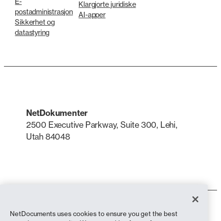
E-
Klargjorte juridiske
postadministrasjon
AI-apper
Sikkerhet og
datastyring
NetDokumenter
2500 Executive Parkway, Suite 300, Lehi,
Utah 84048
LinkedIn
X
Bruksvilkår
NetDocuments uses cookies to ensure you get the best
Personvernerklæring