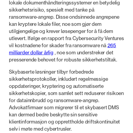
lokale dokumenthåndteringssystemer en betydelig
sikkerhetsrisiko, spesielt med tanke på
ransomware-angrep. Disse ondsinnede angrepene
kan kryptere lokale filer, noe som gjør dem
utilgjengelige og krever løsepenger for å få dem
utlevert. Ifølge en rapport fra Cybersecurity Ventures
vil kostnadene for skader fra ransomware nå
265
milliarder dollar årlig
, noe som understreker det
presserende behovet for robuste sikkerhetstiltak.
Skybaserte løsninger tilbyr forbedrede
sikkerhetsprotokoller, inkludert regelmessige
oppdateringer, kryptering og automatiserte
sikkerhetskopier, som samlet sett reduserer risikoen
for datainnbrudd og ransomware-angrep.
Advokatfirmaer som migrerer til et skybasert DMS
kan dermed bedre beskytte sin sensitive
klientinformasjon og opprettholde driftskontinuitet
selv i møte med cybertrusler.