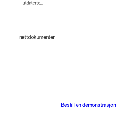
utdaterte…
nettdokumenter
En intelligent
plattform som
forvandler måten
juridiske team jobber
på.
Bestill en demonstrasjon