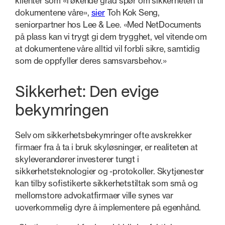
klienter som «i økende grad spør om sikkerheten til
dokumentene våre»,
sier
Toh Kok Seng,
seniorpartner hos Lee & Lee. «Med NetDocuments
på plass kan vi trygt gi dem trygghet, vel vitende om
at dokumentene våre alltid vil forbli sikre, samtidig
som de oppfyller deres samsvarsbehov.»
Sikkerhet: Den evige
bekymringen
Selv om sikkerhetsbekymringer ofte avskrekker
firmaer fra å ta i bruk skyløsninger, er realiteten at
skyleverandører investerer tungt i
sikkerhetsteknologier og -protokoller. Skytjenester
kan tilby sofistikerte sikkerhetstiltak som små og
mellomstore advokatfirmaer ville synes var
uoverkommelig dyre å implementere på egenhånd.