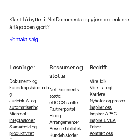
Klar til å bytte til NetDocuments og gjøre det enklere
å få jobben gjort?
Kontakt salg
Løsninger
Ressurser og
Bedrift
støtte
Dokument- og
Våre folk
kunnskapshåndterin
Vår strategi
NetDocuments-
g
Karriere
støtte
Juridisk AI og
Nyheter og presse
eDOCS-støtte
automatisering
Inspirer oss
Partnerportal
Microsoft-
Inspirer APAC
Blogg
integrasjoner
Inspire EMEA
Arrangementer
Samarbeid og
Priser
Ressursbibliotek
produktivitet
Kontakt oss
Kundehistorier