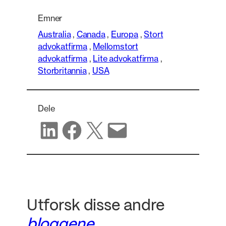
Emner
Australia
,
Canada
,
Europa
,
Stort
advokatfirma
,
Mellomstort
advokatfirma
,
Lite advokatfirma
,
Storbritannia
,
USA
Dele
Del på LinkedIn
Del på Facebook
Del på X
Del via e-post
Utforsk disse andre
bloggene