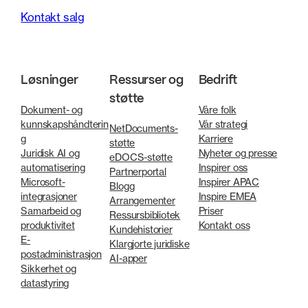
Kontakt salg
Løsninger
Ressurser og
Bedrift
støtte
Dokument- og
Våre folk
kunnskapshåndterin
Vår strategi
NetDocuments-
g
Karriere
støtte
Juridisk AI og
Nyheter og presse
eDOCS-støtte
automatisering
Inspirer oss
Partnerportal
Microsoft-
Inspirer APAC
Blogg
integrasjoner
Inspire EMEA
Arrangementer
Samarbeid og
Priser
Ressursbibliotek
produktivitet
Kontakt oss
Kundehistorier
E-
Klargjorte juridiske
postadministrasjon
AI-apper
Sikkerhet og
datastyring