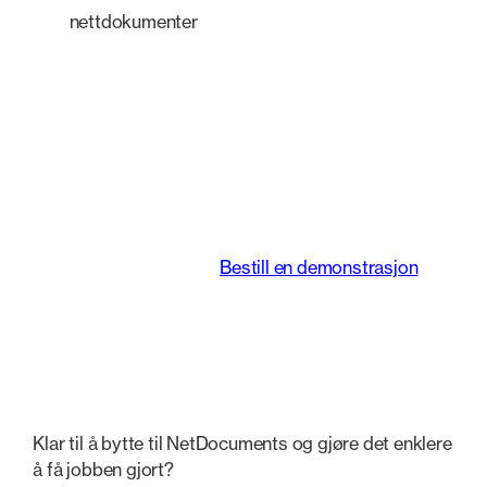
nettdokumenter
En intelligent
plattform som
forvandler måten
juridiske team jobber
på.
Bestill en demonstrasjon
Klar til å bytte til NetDocuments og gjøre det enklere
å få jobben gjort?