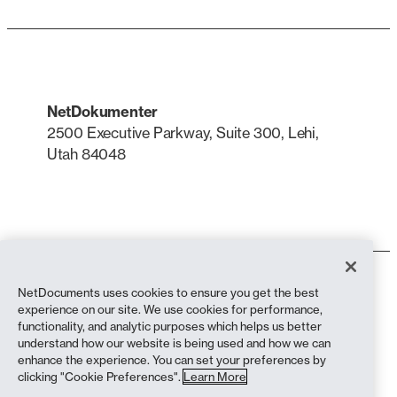
NetDokumenter
2500 Executive Parkway, Suite 300, Lehi,
Utah 84048
LinkedIn
X
Bruksvilkår
NetDocuments uses cookies to ensure you get the best
Personvernerklæring
experience on our site. We use cookies for performance,
Personvernerklæring (innbyggere i California)
functionality, and analytic purposes which helps us better
Anti-slaveri-erklæring
understand how our website is being used and how we can
Informasjonskapsler
enhance the experience. You can set your preferences by
Samsvar
clicking "Cookie Preferences".
Learn More