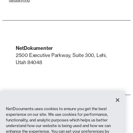
NetDokumenter
2500 Executive Parkway, Suite 300, Lehi,
Utah 84048
LinkedIn
X
Bruksvilkår
NetDocuments uses cookies to ensure you get the best
Personvernerklæring
experience on our site. We use cookies for performance,
Personvernerklæring (innbyggere i California)
functionality, and analytic purposes which helps us better
Anti-slaveri-erklæring
understand how our website is being used and how we can
Informasjonskapsler
enhance the experience. You can set your preferences by