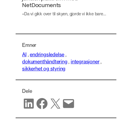
NetDocuments
«Da vi gikk over til skyen, gjorde vi ikke bare…
Emner
AI
,
endringsledelse
,
dokumenthåndtering
,
integrasjoner
,
sikkerhet og styring
Dele
Del på LinkedIn
Del på Facebook
Del på X
Del via e-post