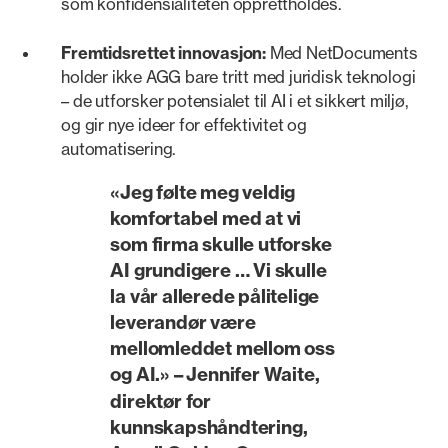
som konfidensialiteten opprettholdes.
Fremtidsrettet innovasjon:
Med NetDocuments
holder ikke AGG bare tritt med juridisk teknologi
– de utforsker potensialet til AI i et sikkert miljø,
og gir nye ideer for effektivitet og
automatisering.
«Jeg følte meg veldig
komfortabel med at vi
som firma skulle
utforske
AI
grundigere … Vi skulle
la vår
allerede pålitelige
leverandør
være
mellomleddet mellom oss
og AI.»
– Jennifer Waite,
direktør for
kunnskapshåndtering,