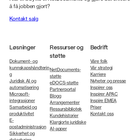
å få jobben gjort?
Kontakt salg
Løsninger
Ressurser og
Bedrift
støtte
Dokument- og
Våre folk
kunnskapshåndterin
Vår strategi
NetDocuments-
g
Karriere
støtte
Juridisk AI og
Nyheter og presse
eDOCS-støtte
automatisering
Inspirer oss
Partnerportal
Microsoft-
Inspirer APAC
Blogg
integrasjoner
Inspire EMEA
Arrangementer
Samarbeid og
Priser
Ressursbibliotek
produktivitet
Kontakt oss
Kundehistorier
E-
Klargjorte juridiske
postadministrasjon
AI-apper
Sikkerhet og
datastyring