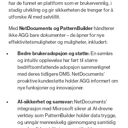
har de funnet en plattform som er brukervennlig, i
stadig utvikling og gir sikkerheten de trenger for å
utforske AI med selvtillit.
Med
NetDocuments og PatternBuilder
håndterer
ikke AGG bare dokumenter – de åpner for nye
effektivitetsmuligheter og muligheter, inkludert:
Bedre brukeradopsjon og støtte:
En sømløs
og intuitiv opplevelse har ført til større
bedriftsomfattende adopsjon sammenlignet
med deres tidligere DMS. NetDocuments'
proaktive kundestøtte holder AGG informert om
nye funksjoner og innovasjoner.
AI-sikkerhet og samsvar:
NetDocuments'
integrasjon med Microsoft sikrer at AI-drevne
verktøy som PatternBuilder holder data trygge,
og unngår menneskelig gjennomgang samtidig