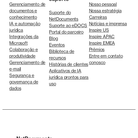
Gerenciamento de
Nosso pessoal
documentos e
Nossa estratégia
Suporte do
conhecimento
Carreiras
NetDocuments
IA e automação
Notícias e imprensa
Suporte ao eDOCS
jurídica
Inspire US
Portal do parceiro
Integrações da
Inspire APAC
Blog
Microsoft
Inspire EMEA
Eventos
Colaboração e
Prêmios
Biblioteca de
produtividade
Entre em contato
recursos
Gerenciamento de
conosco
Histórias de clientes
e-mail
Aplicativos de IA
Segurança e
jurídica prontos para
governança de
uso
dados