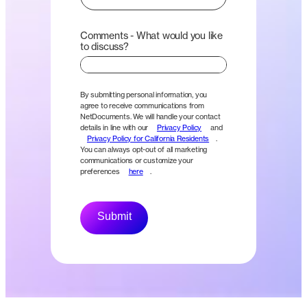
Comments - What would you like
to discuss?
By submitting personal information, you
agree to receive communications from
NetDocuments. We will handle your contact
details in line with our
Privacy Policy
and
Privacy Policy for California Residents
.
You can always opt-out of all marketing
communications or customize your
preferences
here
.
Submit