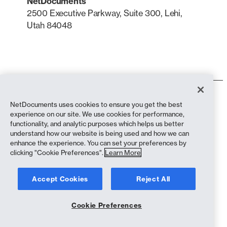
NetDocuments
2500 Executive Parkway, Suite 300, Lehi,
Utah 84048
LinkedIn
X
Termos de uso
NetDocuments uses cookies to ensure you get the best
Política de Privacidade
experience on our site. We use cookies for performance,
Política de privacidade (residentes na Califórnia)
functionality, and analytic purposes which helps us better
Declaração contra a Escravidão
understand how our website is being used and how we can
Política de cookies
enhance the experience. You can set your preferences by
Conformidade
clicking "Cookie Preferences".
Learn More
Copyright © 2026 NetDocuments Software, Inc. Todos os direitos
Accept Cookies
Reject All
reservados.
Cookie Preferences