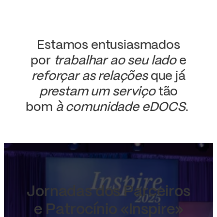
Estamos entusiasmados
por
trabalhar ao seu lado
e
reforçar as relações
que já
prestam um serviço
tão
bom
à comunidade eDOCS
. ​
Jornadas dos Parceiros
e Patrocínio «Inspire»