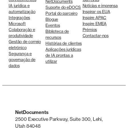
NetDocuments
IA jurídica e
Notícias e imprensa
Suporte do eDOCS
automatização
Inspirar os EUA
Portal do parceiro
Integrações
Inspire APAC
Blogue
Microsoft
Inspire EMEA
Eventos
Colaboração e
Prémios
Biblioteca de
produtividade
Contactar-nos
recursos
Gestão de correio
Histórias de clientes
eletrónico
Aplicações jurídicas
Segurança e
de IA prontas a
governação de
utilizar
dados
NetDocuments
2500 Executive Parkway, Suite 300, Lehi,
Utah 84048