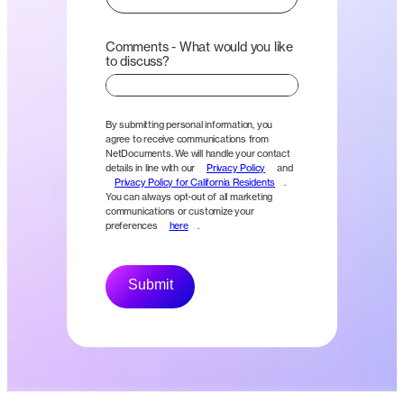
Comments - What would you like
to discuss?
By submitting personal information, you
agree to receive communications from
NetDocuments. We will handle your contact
details in line with our
Privacy Policy
and
Privacy Policy for California Residents
.
You can always opt-out of all marketing
communications or customize your
preferences
here
.
Submit