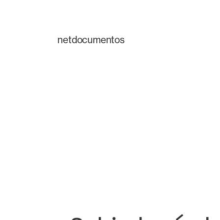
netdocumentos
Uma plataforma
transforma a f
equipas jurídic