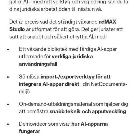
gäller AI – med rätt verktyg och vägledning kan du ta
dina juridiska arbetsflöden till nästa nivå.
Det är precis vad det ständigt växande
ndMAX
Studio
är utformat för att göra. Det ger jurister ett
sätt att snabbt och säkert utnyttja AI, med:
Ett växande bibliotek med färdiga AI-appar
utformade för
verkliga juridiska
användningsfall
Sömlösa
import-/exportverktyg för att
integrera AI-appar direkt
i din NetDocuments-
miljö
On-demand-utbildningsmaterial som hjälper dig
att bemästra
snabb teknik och apputveckling
Demovideor som visar
hur AI-apparna
fungerar