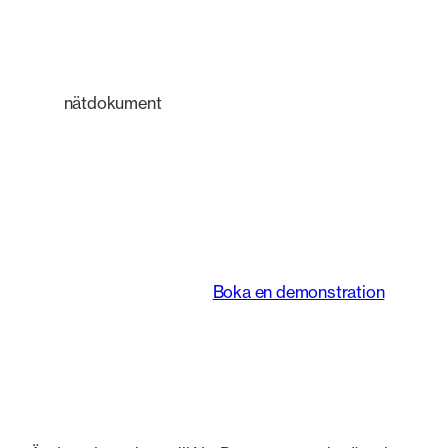
nätdokument
En intelligent
plattform som
förändrar hur juridiska
team arbetar.
Boka en demonstration