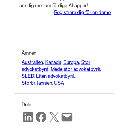
lära dig mer om färdiga AI-appar!
Registrera dig för en demo
Ämnen
Australien
, 
Kanada
, 
Europa
, 
Stor
advokatbyrå
, 
Medelstor advokatbyrå
, 
SLED
, 
Liten advokatbyrå
, 
Storbritannien
, 
USA
Dela
Dela på LinkedIn
Dela på Facebook
Dela på X
Dela via e-post