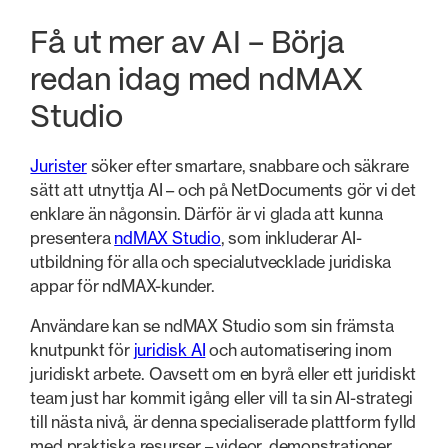
Få ut mer av AI – Börja
redan idag med ndMAX
Studio
Jurister
söker efter smartare, snabbare och säkrare
sätt att utnyttja AI – och på NetDocuments gör vi det
enklare än någonsin. Därför är vi glada att kunna
presentera
ndMAX Studio
, som inkluderar AI-
utbildning för alla och specialutvecklade juridiska
appar för ndMAX-kunder.
Användare kan se ndMAX Studio som sin främsta
knutpunkt för
juridisk AI
och automatisering inom
juridiskt arbete. Oavsett om en byrå eller ett juridiskt
team just har kommit igång eller vill ta sin AI-strategi
till nästa nivå, är denna specialiserade plattform fylld
med praktiska resurser – videor, demonstrationer