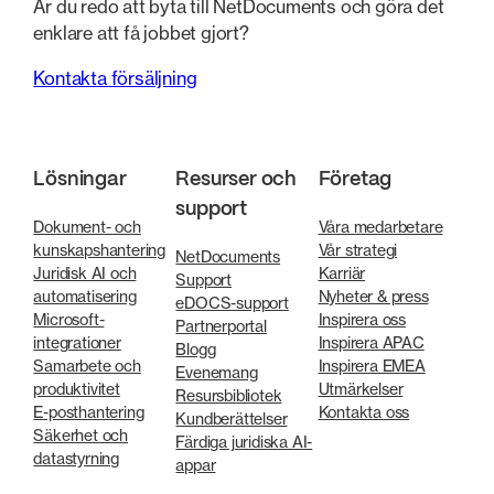
Är du redo att byta till NetDocuments och göra det
enklare att få jobbet gjort?
Kontakta försäljning
Lösningar
Resurser och
Företag
support
Dokument- och
Våra medarbetare
kunskapshantering
Vår strategi
NetDocuments
Juridisk AI och
Karriär
Support
automatisering
Nyheter & press
eDOCS-support
Microsoft-
Inspirera oss
Partnerportal
integrationer
Inspirera APAC
Blogg
Samarbete och
Inspirera EMEA
Evenemang
produktivitet
Utmärkelser
Resursbibliotek
E-posthantering
Kontakta oss
Kundberättelser
Säkerhet och
Färdiga juridiska AI-
datastyrning
appar