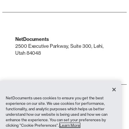
NetDocuments
2500 Executive Parkway, Suite 300, Lehi,
Utah 84048
LinkedIn
X
Användarvillkor
NetDocuments uses cookies to ensure you get the best
Integritetspolicy
experience on our site. We use cookies for performance,
Sekretesspolicy (bosatta i Kalifornien)
functionality, and analytic purposes which helps us better
Uttalande mot slaveri
understand how our website is being used and how we can
Cookiepolicy
enhance the experience. You can set your preferences by
Efterlevnad
clicking "Cookie Preferences".
Learn More