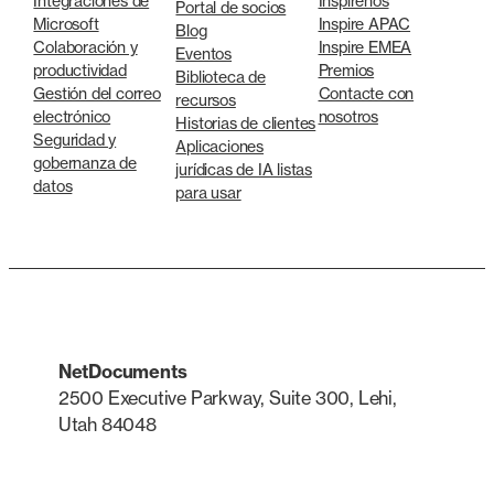
Integraciones de
Inspírenos
Portal de socios
Microsoft
Inspire APAC
Blog
Colaboración y
Inspire EMEA
Eventos
productividad
Premios
Biblioteca de
Gestión del correo
Contacte con
recursos
electrónico
nosotros
Historias de clientes
Seguridad y
Aplicaciones
gobernanza de
jurídicas de IA listas
datos
para usar
NetDocuments
2500 Executive Parkway, Suite 300, Lehi,
Utah 84048
LinkedIn
X