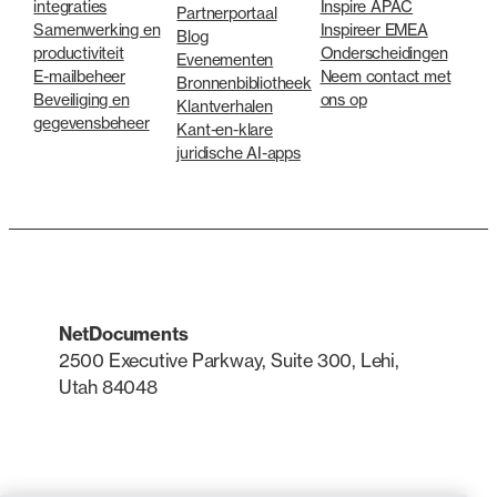
integraties
Inspire APAC
Partnerportaal
Samenwerking en
Inspireer EMEA
Blog
productiviteit
Onderscheidingen
Evenementen
E-mailbeheer
Neem contact met
Bronnenbibliotheek
Beveiliging en
ons op
Klantverhalen
gegevensbeheer
Kant-en-klare
juridische AI-apps
NetDocuments
2500 Executive Parkway, Suite 300, Lehi,
Utah 84048
LinkedIn
X