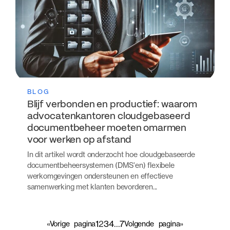
BLOG
Blijf verbonden en productief: waarom
advocatenkantoren cloudgebaseerd
documentbeheer moeten omarmen
voor werken op afstand
In dit artikel wordt onderzocht hoe cloudgebaseerde
documentbeheersystemen (DMS'en) flexibele
werkomgevingen ondersteunen en effectieve
samenwerking met klanten bevorderen...
1
2
3
4
…
7
«Vorige
pagina
Volgende
pagina»