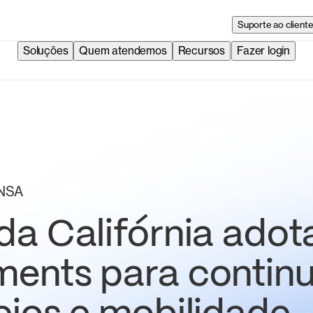
Suporte ao client
Soluções
Quem atendemos
Recursos
Fazer login
NSA
a Califórnia adot
ents para contin