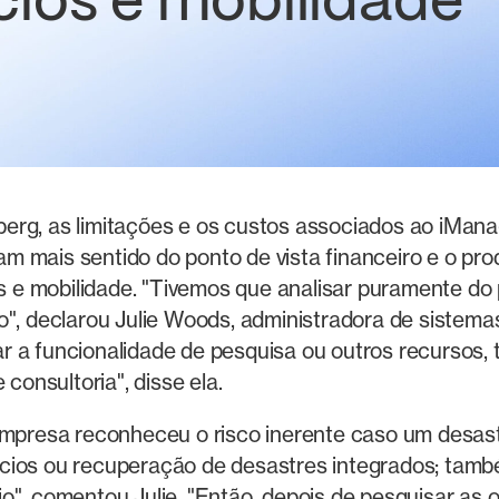
ios e mobilidade
berg, as limitações e os custos associados ao iMa
m mais sentido do ponto de vista financeiro e o pr
e mobilidade. "Tivemos que analisar puramente do po
o", declarou Julie Woods, administradora de sistema
 a funcionalidade de pesquisa ou outros recursos, t
 consultoria", disse ela.
 empresa reconheceu o risco inerente caso um desas
ócios ou recuperação de desastres integrados; tam
o", comentou Julie. "Então, depois de pesquisar as 