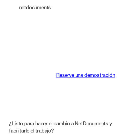
netdocuments
Una plataforma
inteligente que
transforma la forma
de trabajar de los
equipos jurídicos.
Reserve una demostración
¿Listo para hacer el cambio a NetDocuments y
facilitarle el trabajo?