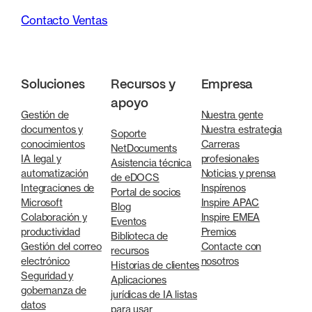
Contacto Ventas
Soluciones
Recursos y
Empresa
apoyo
Gestión de
Nuestra gente
documentos y
Nuestra estrategia
Soporte
conocimientos
Carreras
NetDocuments
IA legal y
profesionales
Asistencia técnica
automatización
Noticias y prensa
de eDOCS
Integraciones de
Inspírenos
Portal de socios
Microsoft
Inspire APAC
Blog
Colaboración y
Inspire EMEA
Eventos
productividad
Premios
Biblioteca de
Gestión del correo
Contacte con
recursos
electrónico
nosotros
Historias de clientes
Seguridad y
Aplicaciones
gobernanza de
jurídicas de IA listas
datos
para usar