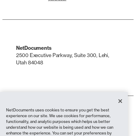
NetDocuments
2500 Executive Parkway, Suite 300, Lehi,
Utah 84048
LinkedIn
X
Condiciones de uso
NetDocuments uses cookies to ensure you get the best
Política de privacidad
experience on our site. We use cookies for performance,
Política de privacidad (residentes en California)
functionality, and analytic purposes which helps us better
Declaración contra la esclavitud
understand how our website is being used and how we can
Política de cookies
enhance the experience. You can set your preferences by