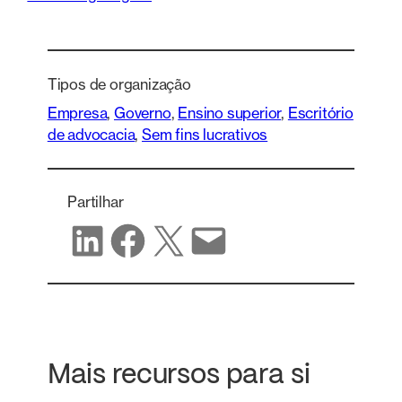
Tipos de organização
Empresa
, 
Governo
, 
Ensino superior
, 
Escritório
de advocacia
, 
Sem fins lucrativos
Partilhar
Partilhar no LinkedIn
Partilhar no Facebook
Partilhar no X
Partilhar por correio eletrónico
Mais recursos para si