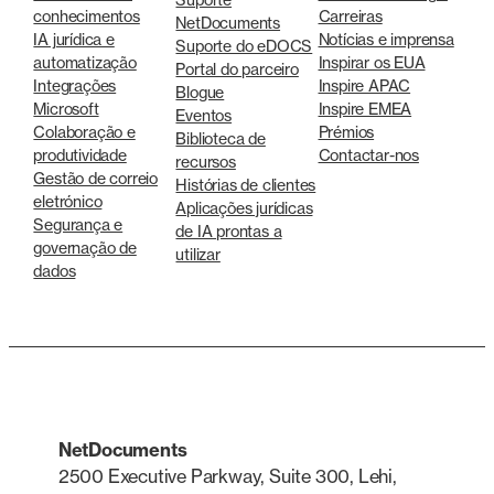
conhecimentos
Carreiras
NetDocuments
IA jurídica e
Notícias e imprensa
Suporte do eDOCS
automatização
Inspirar os EUA
Portal do parceiro
Integrações
Inspire APAC
Blogue
Microsoft
Inspire EMEA
Eventos
Colaboração e
Prémios
Biblioteca de
produtividade
Contactar-nos
recursos
Gestão de correio
Histórias de clientes
eletrónico
Aplicações jurídicas
Segurança e
de IA prontas a
governação de
utilizar
dados
NetDocuments
2500 Executive Parkway, Suite 300, Lehi,