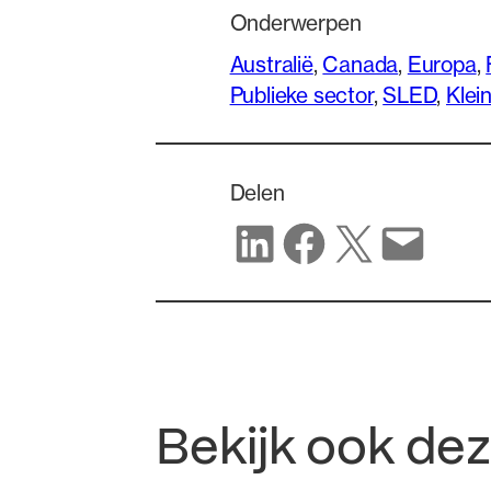
Onderwerpen
Australië
, 
Canada
, 
Europa
, 
Publieke sector
, 
SLED
, 
Klei
Delen
Delen op LinkedIn
Delen op Facebook
Delen op X
Delen via e-mail
Bekijk ook de