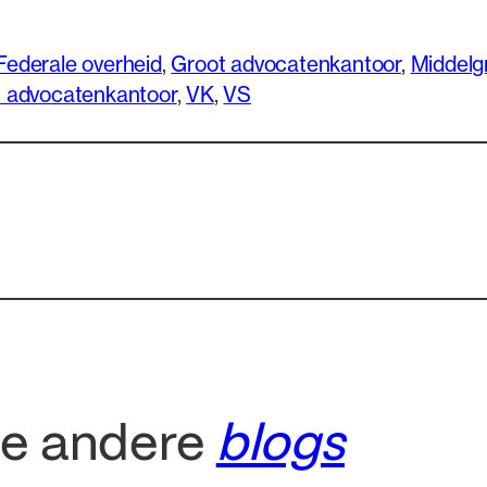
Federale overheid
, 
Groot advocatenkantoor
, 
Middelg
n advocatenkantoor
, 
VK
, 
VS
ze andere
blogs