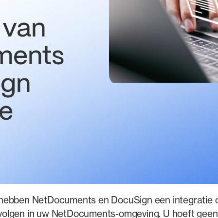
 van
ments
ign
re
, hebben NetDocuments en DocuSign een integratie
volgen in uw NetDocuments-omgeving. U hoeft geen