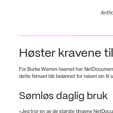
Antho
Høster kravene ti
For Burke Warren-teamet har NetDocuments
dette firmaet blir belønnet for reisen sin til 
Sømløs daglig bruk
«Jeg tror en av de største tingene NetDocum