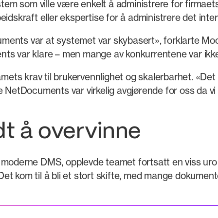
ystem som ville være enkelt å administrere for firmae
idskraft eller ekspertise for å administrere det inter
ents var at systemet var skybasert», forklarte Moor
nts var klare – men mange av konkurrentene var ikke
amets krav til brukervennlighet og skalerbarhet. «Det e
e NetDocuments var virkelig avgjørende for oss da vi
dt å overvinne
t moderne DMS, opplevde teamet fortsatt en viss ur
et kom til å bli et stort skifte, med mange dokume