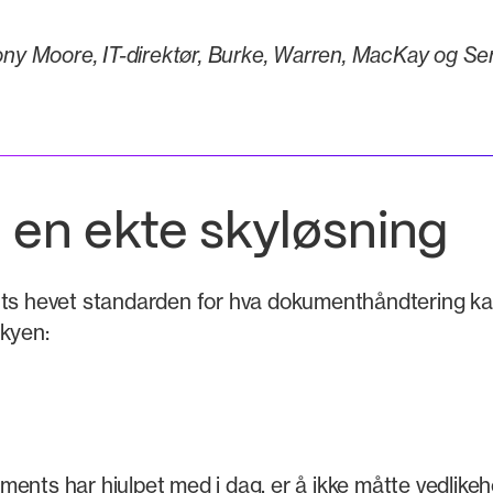
ny Moore, IT-direktør, Burke, Warren, MacKay og Serr
l en ekte skyløsning
 hevet standarden for hva dokumenthåndtering kan
skyen:
ents har hjulpet med i dag, er å ikke måtte vedlikeh