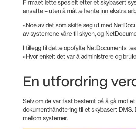
Firmaet lette spesielt etter et skybasert s
ansatte – uten å måtte hente inn ekstra arbe
«Noe av det som skilte seg ut med NetDocum
av systemene våre til skyen, og NetDocume
I tillegg til dette oppfylte NetDocuments te
«Hvor enkelt det var å administrere og bruk
En utfordring ver
Selv om de var fast bestemt på å gå mot e
dokumenthåndtering til et skybasert DMS. D
mellom systemer.