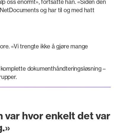
lp oss enormt», fortsatte han. «Siden den
a NetDocuments og har til og med hatt
re. «Vi trengte ikke å gjøre mange
n komplette dokumenthåndteringsløsning –
rupper.
 var hvor enkelt det var
.»