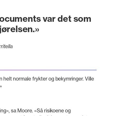
tDocuments var det som
jørelsen.»
itella
n helt normale frykter og bekymringer. Ville
»
ing», sa Moore. «Så risikoene og