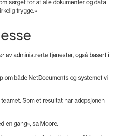
m sørget for at alle dokumenter og data
rkelig trygge.»
nesse
r av administrerte tjenester, også basert i
skap om både NetDocuments og systemet vi
 teamet. Som et resultat har adopsjonen
ed en gang», sa Moore.