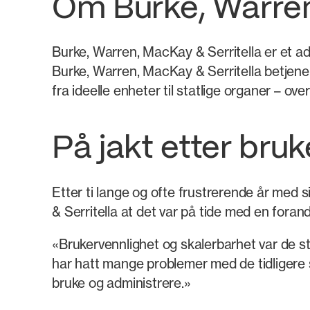
Om Burke, Warren
Burke, Warren, MacKay & Serritella er et a
Burke, Warren, MacKay & Serritella betjener 
fra ideelle enheter til statlige organer – ov
På jakt etter bru
Etter ti lange og ofte frustrerende år med
& Serritella at det var på tide med en forand
«Brukervennlighet og skalerbarhet var de stø
har hatt mange problemer med de tidligere 
bruke og administrere.»