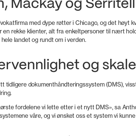
, Mackay og Serritel
dvokatfirma med dype røtter i Chicago, og det høyt k
en rekke klienter, alt fra enkeltpersoner til nært hol
er hele landet og rundt om i verden.
kervennlighet og skal
 sitt tidligere dokumenthåndteringssystem (DMS), vi
ring.
rste fordelene vi lette etter i et nytt DMS», sa Anth
systemene våre, og vi ønsket oss et system vi kunn