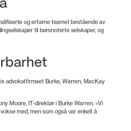
la
valifiserte og erfarne teamet bestående av
dingselskaper til børsnoterte selskaper, og
erbarhet
sste advokatfirmaet Burke, Warren, MacKay
ony Moore, IT-direktør i Burke Warren. «Vi
e vokse med, men som også var enkelt å