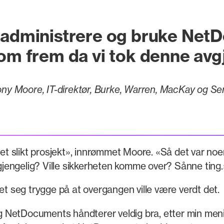
å administrere og bruke Ne
kom frem da vi tok denne avg
ny Moore, IT-direktør, Burke, Warren, MacKay og Serr
 et slikt prosjekt», innrømmet Moore. «Så det var noe
lgjengelig? Ville sikkerheten komme over? Sånne ting.
et seg trygge på at overgangen ville være verdt det.
ing NetDocuments håndterer veldig bra, etter min men