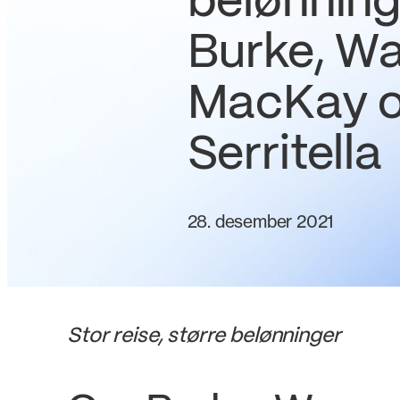
belønning
Burke, Wa
MacKay 
Serritella
28. desember 2021
Stor reise, større belønninger