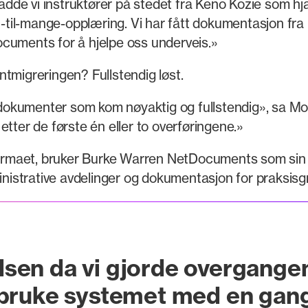
de vi instruktører på stedet fra Keno Kozie som hja
én-til-mange-opplæring. Vi har fått dokumentasjon fr
cuments for å hjelpe oss underveis.»
igreringen? Fullstendig løst.
okumenter som kom nøyaktig og fullstendig», sa Moo
tter de første én eller to overføringene.»
i firmaet, bruker Burke Warren NetDocuments som si
ministrative avdelinger og dokumentasjon for praksisg
sen da vi gjorde overgangen
 bruke systemet med en gang