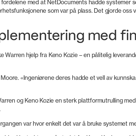
v fordelene med at NetDocuments hadde systemer so
erhetsfunksjonene som var på plass. Det gjorde oss vi
plementering med fi
 Warren hjelp fra Keno Kozie – en pålitelig leverandø
 sa Moore. «Ingeniørene deres hadde et vell av kunn
arren og Keno Kozie en sterk plattformutrulling med
.
ergangen var hvor enkelt det var å bruke systemet m