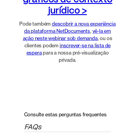
jurídico >
Pode também
descobrir a nova experiência
da plataforma NetDocuments
,
vê-la em
ação neste webinar sob demanda
, ou os
clientes podem
inscrever-se na lista de
espera
para a nossa pré-visualização
privada.
Consulte estas perguntas frequentes
FAQs