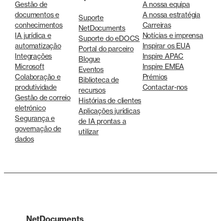
Gestão de
A nossa equipa
documentos e
A nossa estratégia
Suporte
conhecimentos
Carreiras
NetDocuments
IA jurídica e
Notícias e imprensa
Suporte do eDOCS
automatização
Inspirar os EUA
Portal do parceiro
Integrações
Inspire APAC
Blogue
Microsoft
Inspire EMEA
Eventos
Colaboração e
Prémios
Biblioteca de
produtividade
Contactar-nos
recursos
Gestão de correio
Histórias de clientes
eletrónico
Aplicações jurídicas
Segurança e
de IA prontas a
governação de
utilizar
dados
NetDocuments