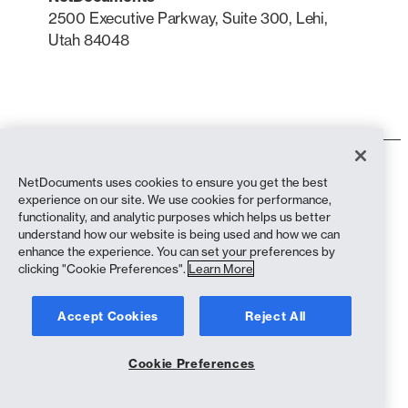
2500 Executive Parkway, Suite 300, Lehi,
Utah 84048
LinkedIn
X
Termos de utilização
NetDocuments uses cookies to ensure you get the best
Política de privacidade
experience on our site. We use cookies for performance,
Política de privacidade (residentes na Califórnia)
functionality, and analytic purposes which helps us better
Declaração contra a Escravidão
understand how our website is being used and how we can
Política de cookies
enhance the experience. You can set your preferences by
Conformidade
clicking "Cookie Preferences".
Learn More
Copyright © 2026 NetDocuments Software, Inc. Todos os direitos
Accept Cookies
Reject All
reservados.
Cookie Preferences