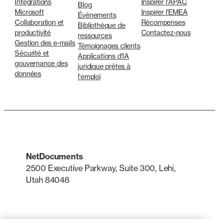
Intégrations
Inspirer l'APAC
Blog
Microsoft
Inspirer l'EMEA
Événements
Collaboration et
Récompenses
Bibliothèque de
productivité
Contactez-nous
ressources
Gestion des e-mails
Témoignages clients
Sécurité et
Applications d'IA
gouvernance des
juridique prêtes à
données
l'emploi
NetDocuments
2500 Executive Parkway, Suite 300, Lehi,
Utah 84048
LinkedIn
X