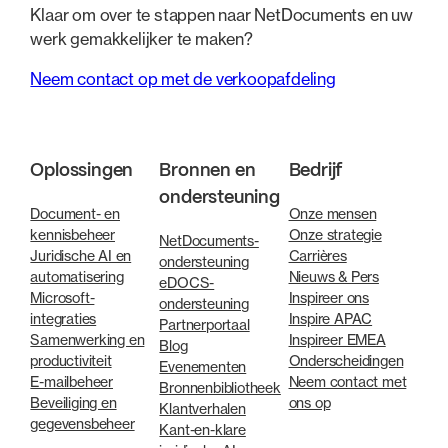
Klaar om over te stappen naar NetDocuments en uw
werk gemakkelijker te maken?
Neem contact op met de verkoopafdeling
Oplossingen
Bronnen en
Bedrijf
ondersteuning
Document- en
Onze mensen
kennisbeheer
Onze strategie
NetDocuments-
Juridische AI en
Carrières
ondersteuning
automatisering
Nieuws & Pers
eDOCS-
Microsoft-
Inspireer ons
ondersteuning
integraties
Inspire APAC
Partnerportaal
Samenwerking en
Inspireer EMEA
Blog
productiviteit
Onderscheidingen
Evenementen
E-mailbeheer
Neem contact met
Bronnenbibliotheek
Beveiliging en
ons op
Klantverhalen
gegevensbeheer
Kant-en-klare