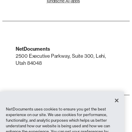
juridische AI-apps
NetDocuments
2500 Executive Parkway, Suite 300, Lehi,
Utah 84048
LinkedIn
X
Gebruiksvoorwaarden
NetDocuments uses cookies to ensure you get the best
Privacybeleid
experience on our site. We use cookies for performance,
Privacybeleid (inwoners van Californië)
functionality, and analytic purposes which helps us better
Verklaring tegen slavernij
understand how our website is being used and how we can
Cookiebeleid
enhance the experience. You can set your preferences by