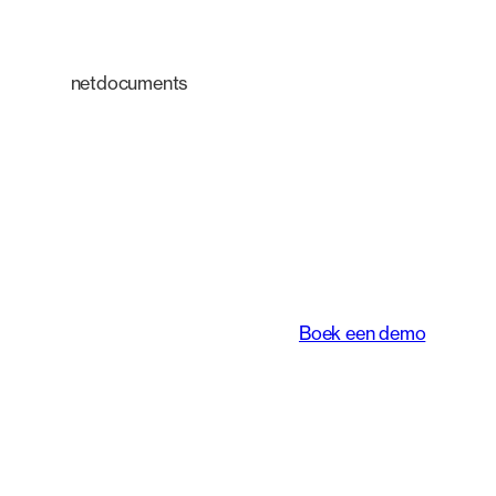
netdocuments
Een intelligent
platform dat de
manier waarop
juridische teams
werken transformeert.
Boek een demo