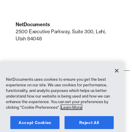
NetDocuments
2500 Executive Parkway, Suite 300, Lehi,
Utah 84048
LinkedIn
X
NetDocuments uses cookies to ensure you get the best
Conditions d'utilisation
experience on our site. We use cookies for performance,
Politique de confidentialité
functionality, and analytic purposes which helps us better
Politique de confidentialité (résidents de Californie)
understand how our website is being used and how we can
Déclaration contre l'esclavage
enhance the experience. You can set your preferences by
Politique en matière de cookies
clicking "Cookie Preferences".
Learn More
Conformité
Accept Cookies
Reject All
Copyright © 2026 NetDocuments Software, Inc. Tous droits réservés.