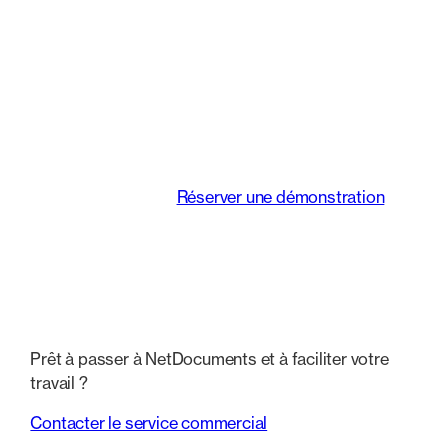
Une plateforme
intelligente qui
transforme le mode de
travail des équipes
juridiques.
Réserver une démonstration
Prêt à passer à NetDocuments et à faciliter votre
travail ?
Contacter le service commercial