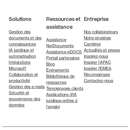
Solutions
Ressources et
Entreprise
assistance
Gestion des
Nos collaborateurs
documents et des
Notre stratégie
Assistance
connaissances
Carrières
NetDocuments
IA juridique et
Actualités et presse
Assistance eDOCS
automatisation
Inspirez-nous
Portail partenaires
Intégrations
Inspirer l'APAC
Blog
Microsoft
Inspirer l'EMEA
Événements
Collaboration et
Récompenses
Bibliothèque de
productivité
Contactez-nous
ressources
Gestion des e-mails
Témoignages clients
Sécurité et
Applications d'IA
gouvernance des
juridique prêtes à
données
l'emploi