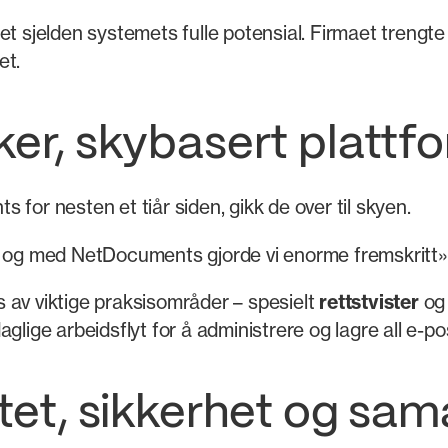
t sjelden systemets fulle potensial. Firmaet trengte 
et.
ker, skybasert plattf
for nesten et tiår siden, gikk de over til skyen.
l, og med NetDocuments gjorde vi enorme fremskritt»
 av viktige praksisområder – spesielt
rettstvister
o
daglige arbeidsflyt for å administrere og lagre all e-
itet, sikkerhet og sa