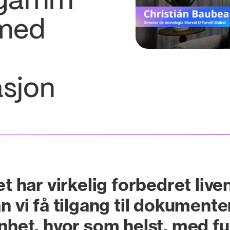
egamm
 med
asjon
t har virkelig forbedret live
vi få tilgang til dokumenten
nhet, hvor som helst, med full 