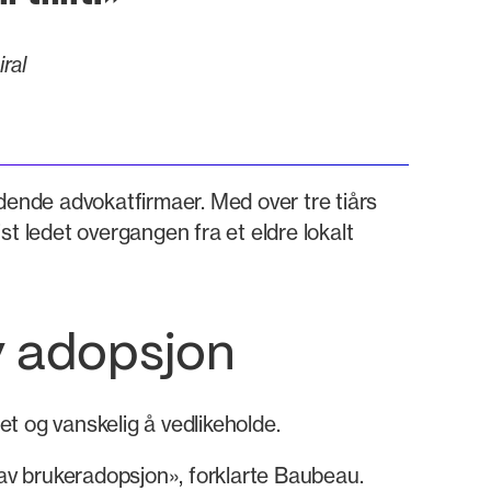
ral
dende advokatfirmaer. Med over tre tiårs
t ledet overgangen fra et eldre lokalt
v adopsjon
t og vanskelig å vedlikeholde.
lav brukeradopsjon», forklarte Baubeau.