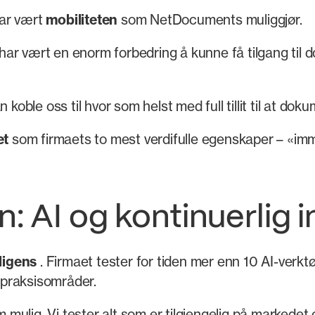
har vært
mobiliteten
som NetDocuments muliggjør.
t har vært en enorm forbedring å kunne få tilgang til
 koble oss til hvor som helst med full tillit til at do
et
som firmaets to mest verdifulle egenskaper – «imma
 AI og kontinuerlig 
lligens
. Firmaet tester for tiden mer enn 10 AI-verkt
e praksisområder.
om mulig. Vi tester alt som er tilgjengelig på markede