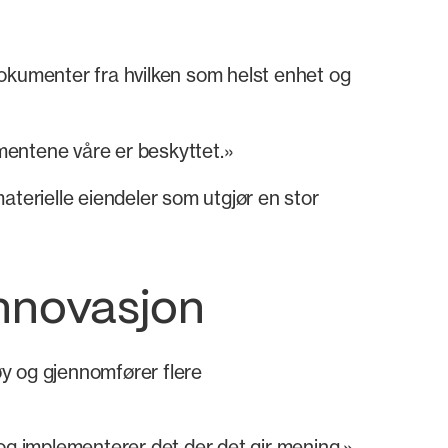
 dokumenter fra hvilken som helst enhet og
kumentene våre er beskyttet.»
terielle eiendeler som utgjør en stor
innovasjon
øy og gjennomfører flere
t og implementerer det der det gir mening.»