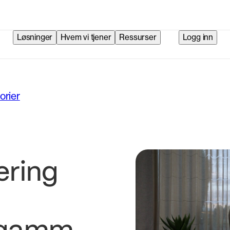
Løsninger
Hvem vi tjener
Ressurser
Logg inn
orier
ering