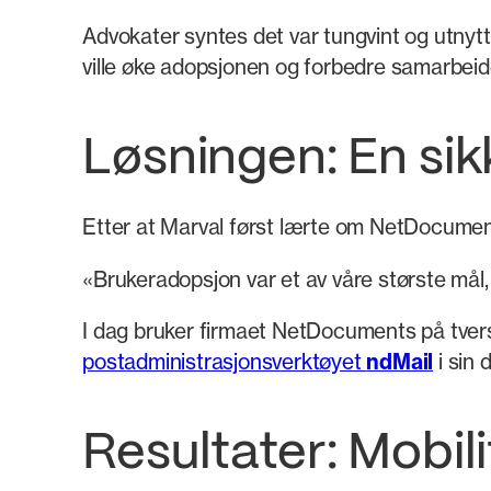
Advokater syntes det var tungvint og utnytte
ville øke adopsjonen og forbedre samarbeid
Løsningen: En sik
Etter at Marval først lærte om NetDocuments 
«Brukeradopsjon var et av våre største må
I dag bruker firmaet NetDocuments på tvers
postadministrasjonsverktøyet
ndMail
i sin 
Resultater: Mobil