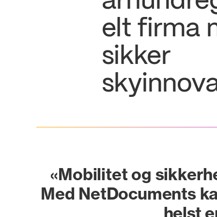
århundr
elt firma
sikker
skyinnov
«Mobilitet og sikkerhe
Med NetDocuments kan 
helst e