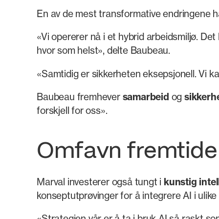
En av de mest transformative endringene 
«Vi opererer nå i et hybrid arbeidsmiljø. De
hvor som helst», delte Baubeau.
«Samtidig er sikkerheten eksepsjonell. Vi kan
Baubeau fremhever
samarbeid
og
sikkerh
forskjell for oss».
Omfavn fremtiden:
Marval investerer også tungt i
kunstig inte
konseptutprøvinger for å integrere AI i ulik
«Strategien vår er å ta i bruk AI så raskt s