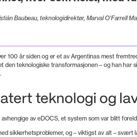
istián Baubeau, teknologidirektør, Marval O'Farrell Mai
ver 100 år siden og er et av Argentinas mest fremtre
t den teknologiske transformasjonen – og han har sis
.
atert teknologi og la
 avhengige av eDOCS, et system som var blitt forelde
d sikkerhetsproblemer, og – viktigst av alt – svært 