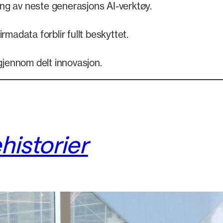
ing av neste generasjons AI-verktøy.
 firmadata forblir fullt beskyttet.
gjennom delt innovasjon.
historier