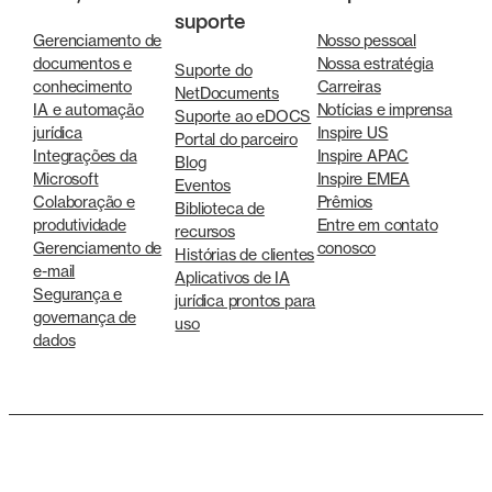
suporte
Gerenciamento de
Nosso pessoal
documentos e
Nossa estratégia
Suporte do
conhecimento
Carreiras
NetDocuments
IA e automação
Notícias e imprensa
Suporte ao eDOCS
jurídica
Inspire US
Portal do parceiro
Integrações da
Inspire APAC
Blog
Microsoft
Inspire EMEA
Eventos
Colaboração e
Prêmios
Biblioteca de
produtividade
Entre em contato
recursos
Gerenciamento de
conosco
Histórias de clientes
e-mail
Aplicativos de IA
Segurança e
jurídica prontos para
governança de
uso
dados