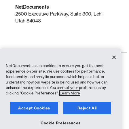
NetDocuments
2500 Executive Parkway, Suite 300, Lehi,
Utah 84048
LinkedIn
X
Termos de uso
NetDocuments uses cookies to ensure you get the best
Política de Privacidade
experience on our site. We use cookies for performance,
Política de privacidade (residentes na Califórnia)
functionality, and analytic purposes which helps us better
Declaração contra a Escravidão
understand how our website is being used and how we can
Política de cookies
enhance the experience. You can set your preferences by
Conformidade
clicking "Cookie Preferences".
Learn More
Copyright © 2026 NetDocuments Software, Inc. Todos os direitos
Accept Cookies
Reject All
reservados.
Cookie Preferences