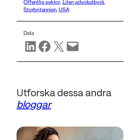
Offentlig sektor
, 
Liten advokatbyrå
, 
Storbritannien
, 
USA
Dela
Dela på LinkedIn
Dela på Facebook
Dela på X
Dela via e-post
Utforska dessa andra
bloggar