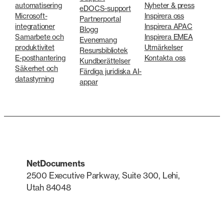
automatisering
Nyheter & press
eDOCS-support
Microsoft-
Inspirera oss
Partnerportal
integrationer
Inspirera APAC
Blogg
Samarbete och
Inspirera EMEA
Evenemang
produktivitet
Utmärkelser
Resursbibliotek
E-posthantering
Kontakta oss
Kundberättelser
Säkerhet och
Färdiga juridiska AI-
datastyrning
appar
NetDocuments
2500 Executive Parkway, Suite 300, Lehi,
Utah 84048
LinkedIn
X