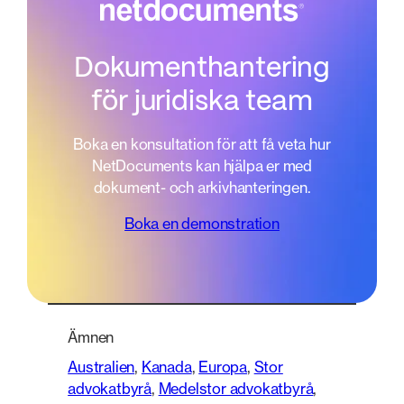
Dokumenthantering
för juridiska team
Boka en konsultation för att få veta hur
NetDocuments kan hjälpa er med
dokument- och arkivhanteringen.
Boka en demonstration
Ämnen
Australien
, 
Kanada
, 
Europa
, 
Stor
advokatbyrå
, 
Medelstor advokatbyrå
, 