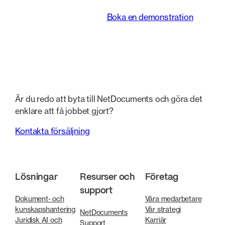
team arbetar.
Boka en demonstration
Är du redo att byta till NetDocuments och göra det
enklare att få jobbet gjort?
Kontakta försäljning
Lösningar
Resurser och
Företag
support
Dokument- och
Våra medarbetare
kunskapshantering
Vår strategi
NetDocuments
Juridisk AI och
Karriär
Support