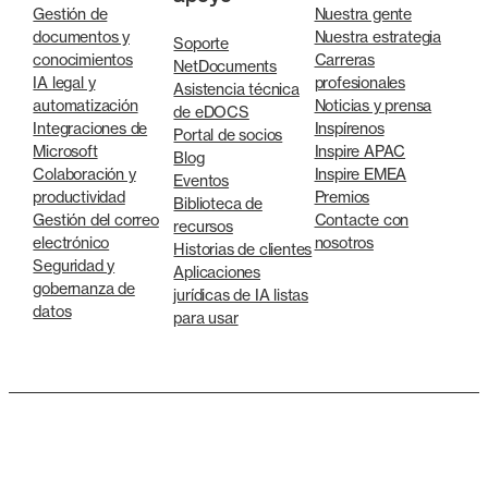
Gestión de
Nuestra gente
documentos y
Nuestra estrategia
Soporte
conocimientos
Carreras
NetDocuments
IA legal y
profesionales
Asistencia técnica
automatización
Noticias y prensa
de eDOCS
Integraciones de
Inspírenos
Portal de socios
Microsoft
Inspire APAC
Blog
Colaboración y
Inspire EMEA
Eventos
productividad
Premios
Biblioteca de
Gestión del correo
Contacte con
recursos
electrónico
nosotros
Historias de clientes
Seguridad y
Aplicaciones
gobernanza de
jurídicas de IA listas
datos
para usar