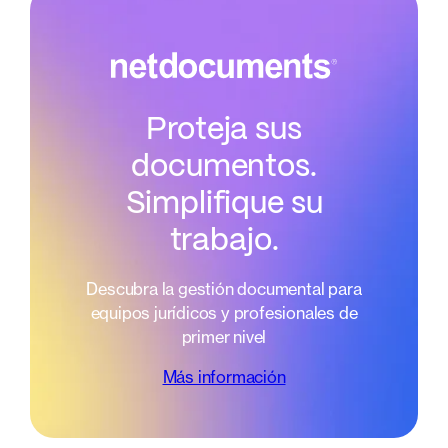
Proteja sus
documentos.
Simplifique su
trabajo.
Descubra la gestión documental para
equipos jurídicos y profesionales de
primer nivel
Más información