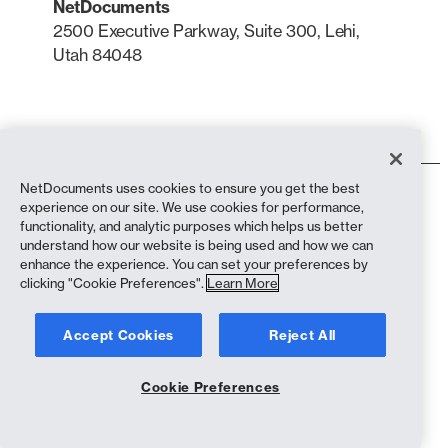
NetDocuments
2500 Executive Parkway, Suite 300, Lehi,
Utah 84048
LinkedIn
X
NetDocuments uses cookies to ensure you get the best
Condiciones de uso
experience on our site. We use cookies for performance,
Política de privacidad
functionality, and analytic purposes which helps us better
Política de privacidad (residentes en California)
understand how our website is being used and how we can
Declaración contra la esclavitud
enhance the experience. You can set your preferences by
clicking "Cookie Preferences".
Política de cookies
Learn More
Cumplimiento
Accept Cookies
Reject All
Copyright © 2026 NetDocuments Software, Inc. Todos los derechos
reservados.
Cookie Preferences