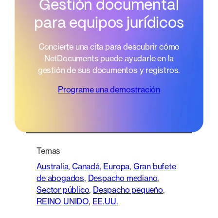
Gestión documental
para equipos jurídicos
Concierte una cita para descubrir cómo
NetDocuments puede ayudarle en la
gestión de sus documentos y registros.
Programe una demostración
Temas
Australia
, 
Canadá
, 
Europa
, 
Gran bufete
de abogados
, 
Despacho mediano
, 
Sector público
, 
Despacho pequeño
, 
REINO UNIDO
, 
EE.UU.