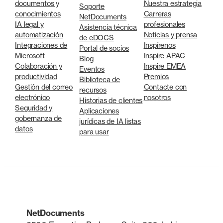
documentos y
Nuestra estrategia
Soporte
conocimientos
Carreras
NetDocuments
IA legal y
profesionales
Asistencia técnica
automatización
Noticias y prensa
de eDOCS
Integraciones de
Inspírenos
Portal de socios
Microsoft
Inspire APAC
Blog
Colaboración y
Inspire EMEA
Eventos
productividad
Premios
Biblioteca de
Gestión del correo
Contacte con
recursos
electrónico
nosotros
Historias de clientes
Seguridad y
Aplicaciones
gobernanza de
jurídicas de IA listas
datos
para usar
NetDocuments